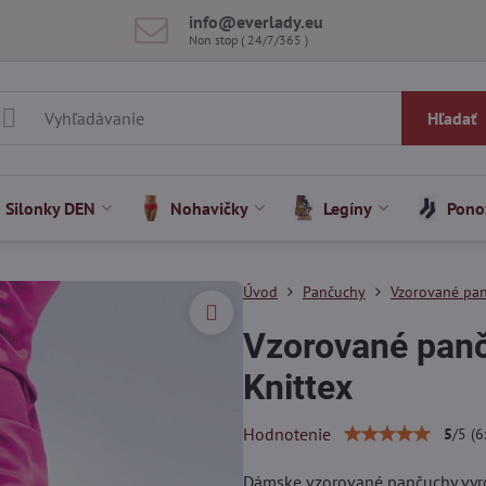
info​@everlady​.eu
Non stop ( 24/7/365 )
Hľadať
Silonky DEN
Nohavičky
Legíny
Pono
Úvod
Pančuchy
Vzorované pa
Vzorované pan
Knittex
Hodnotenie
5
/
5
(
6
Dámske vzorované pančuchy vyrob