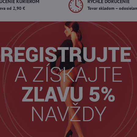
UČENIE KURIÉROM
RÝCHLE DORUČENIE
ava od 2,90 €
Tovar skladom – odosiela