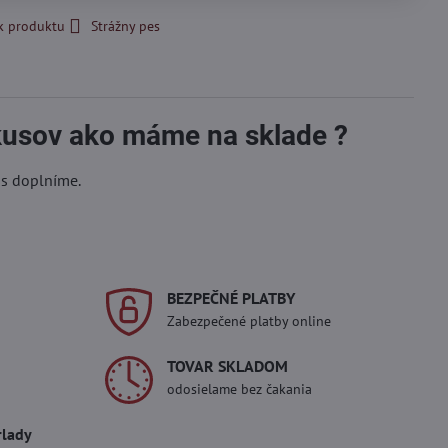
k produktu
Strážny pes
 kusov ako máme na sklade ?
ás doplníme.
BEZPEČNÉ PLATBY
Zabezpečené platby online
TOVAR SKLADOM
odosielame bez čakania
rlady