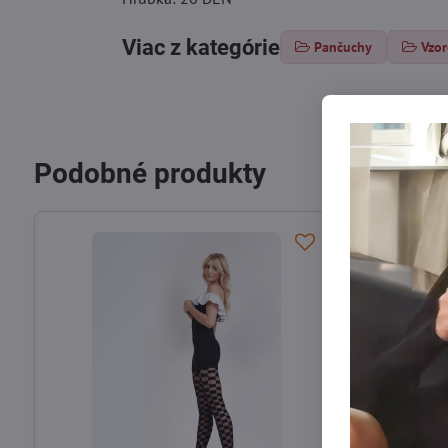
Viac z kategórie
Pančuchy
Vzo
Podobné produkty