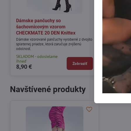
Dámske pančuchy so
Dámske vzo
šachovnicovým vzorom
CHANGE 20 
CHECKMATE 20 DEN Knittex
Dámske vzorova
spletenej priadz
Dámske vzorované pančuchy vyrobené z dvojito
odolnosť.
spletenej priadze, ktorá zaručuje zvýšenú
odolnosť.
SKLADOM - odosielame
Nedostupné - 
ihneď
prosím inú ve
Zobraziť
8,90 €
8,90 €
Navštívené produkty