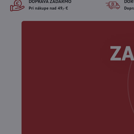
DOPRAVA ZADARMO
DOR
Pri nákupe nad 49,- €
Dopr