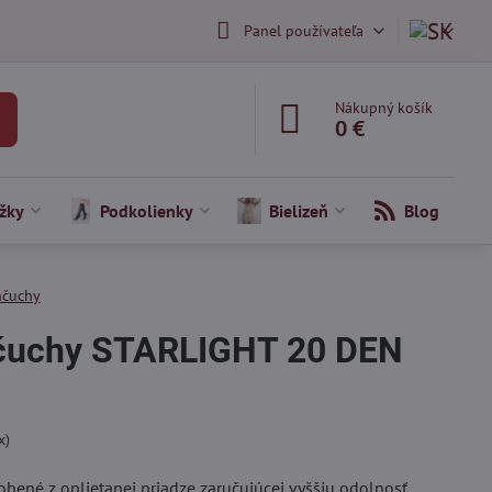
Panel používateľa
Nákupný košík
0 €
žky
Podkolienky
Bielizeň
Blog
nčuchy
čuchy STARLIGHT 20 DEN
x)
ené z oplietanej priadze zaručujúcej vyššiu odolnosť