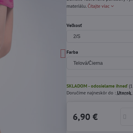
materiálu.
Čítajte viac
Veľkosť
Farba
SKLADOM - odosielame ihneď
(
1
Doručíme najneskôr do :
Utorok
6,90 €