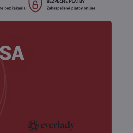
BEZPEČNÉ PLATBY
me bez čakania
Zabezpečené platby online