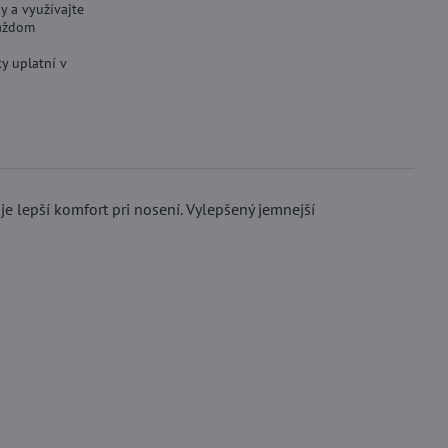
y a využívajte
aždom
y uplatní v
e lepší komfort pri nosení. Vylepšený jemnejší