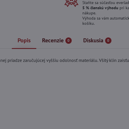
Staňte sa súčasťou everlad
5 % členskú výhodu
pri k
nákupe.
Výhoda sa vám automatick
košíku.
Popis
Recenzie
Diskusia
0
0
 priadze zaručujúcej vyššiu odolnosť materiálu. Všitý klin zaisťuj