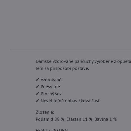
Dámske vzorované pančuchy vyrobené z oplietanej
lem sa prispôsobí postave.
✔ Vzorované
✔ Priesvitné
✔ Plochý šev
✔ Neviditeľná nohavičková časť
Zloženie:
Poliamid 88 %, Elastan 11 %, Bavlna 1 %
Hrúbka: 20 DEN