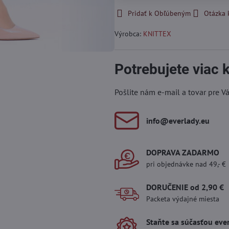
Pridať k Obľúbeným
Otázka 
Výrobca:
KNITTEX
Potrebujete viac
Pošlite nám e-mail a tovar pre V
info​@everlady​.eu
DOPRAVA ZADARMO
pri objednávke nad 49,- €
DORUČENIE od 2,90 €
Packeta výdajné miesta
Staňte sa súčasťou eve