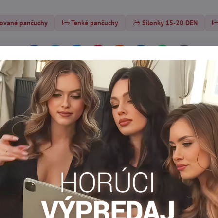
rované pančuchy
Tenké pančuchy
Silonky 15-20 DEN
Facebook
Twitter
Bluesky
Pinterest
Reddit
LinkedIn
WhatsApp
E-
mail