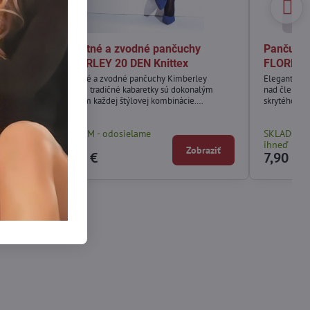
Elegantné a zvodné pančuchy
Pančuchy
EN
KIMBERLEY 20 DEN Knittex
FLORETTE
Elegantné a zvodné pančuchy Kimberley
Elegantné 
imitujúce tradičné kabaretky sú dokonalým
nad členkom
doplnkom každej štýlovej kombinácie.
skrytého v 
Nadčasová krása sieťovaných vzorov spočíva v
ženský šarm 
ich univerzálnosti – hodia sa takmer ku
nadobúda ro
 so
SKLADOM - odosielame
SKLADOM -
všetkému. Vzor kabaretky vždy upúta pohľad a
ihneď
ihneď
dodá outfitu odvážny nádych.
ziť
Zobraziť
10,90 €
7,90 €