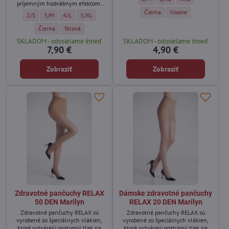
príjemným hodvábnym efektom,
úplne bezšvové, priehľadné.
Lesklé pančuchy BRILLANTE 20 DE
Lesklé pančuchy BRILL
Čierna
Visone
Dámske bezšvové pančuchy MY SECRET 20 DEN Golden Lady - Veľkosť:
Dámske bezšvové pančuchy MY SECRET 20 DEN Golden Lady - Veľkosť:
Dámske bezšvové pančuchy MY SECRET 20 DEN Golden Lady - Ve
Dámske bezšvové pančuchy MY SECRET 20 DEN Golden Lad
2/S
3/M
4/L
5/XL
Dámske bezšvové pančuchy MY SECRET 20 DEN Golden Lady - Farba:
Dámske bezšvové pančuchy MY SECRET 20 DEN Golden Lady - F
Čierna
Telová
SKLADOM - odosielame ihneď
SKLADOM - odosielame ihneď
7,90 €
4,90 €
Zobraziť
Zobraziť
Zdravotné pančuchy RELAX
Dámske zdravotné pančuchy
50 DEN Marilyn
RELAX 20 DEN Marilyn
Zdravotné pančuchy RELAX sú
Zdravotné pančuchy RELAX sú
vyrobené zo špeciálnych vlákien,
vyrobené zo špeciálnych vlákien,
ktoré vytvárajú postupný tlak na
ktoré vytvárajú postupný tlak na