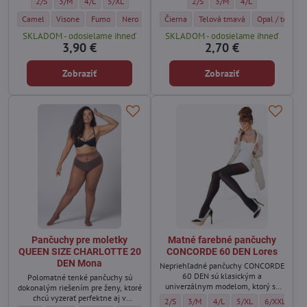
Dámske jemné pančuchy VELY 15 DEN Golden Lady - Veľkosť:
Dámske jemné pančuchy VELY 15 DEN Golden Lady - Veľkosť:
Dámske jemné pančuchy VELY 15 DEN Golden Lady - Veľkosť:
Dámske jemné pančuchy VELY 15 DEN Golden Lady - Veľk
Dámske pančuchy EXCLUSIVE 20 D
Dámske pančuchy EXCLUSIV
Dámske pančuchy E
2/S
3/M
4/L
5/XL
2/S
3/M
4/L
Dámske jemné pančuchy VELY 15 DEN Golden Lady - Farba:
Dámske jemné pančuchy VELY 15 DEN Golden Lady - Farba:
Dámske jemné pančuchy VELY 15 DEN Golden Lady - Farba:
Dámske jemné pančuchy VELY 15 DEN Golden Lady - 
Dámske pančuchy EXCLUSIVE 20 DEN Adri
Dámske pančuchy EXCLUSIVE 20
Dámske pančuc
Camel
Visone
Fumo
Nero
Čierna
Telová tmavá
Opal / telová 
SKLADOM - odosielame ihneď
SKLADOM - odosielame ihneď
3,90 €
2,70 €
Zobraziť
Zobraziť
Pančuchy pre moletky
Matné farebné pančuchy
QUEEN SIZE CHARLOTTE 20
CONCORDE 60 DEN Lores
DEN Mona
Nepriehľadné pančuchy CONCORDE
60 DEN sú klasickým a
Polomatné tenké pančuchy sú
univerzálnym modelom, ktorý sa
dokonalým riešením pre ženy, ktoré
hodí k rôznym outfitom – od
chcú vyzerať perfektne aj v
Matné farebné pančuchy CONCORDE 60 DE
Matné farebné pančuchy CONCORDE
Matné farebné pančuchy C
Matné farebné panč
Matné fareb
2/S
3/M
4/L
5/XL
6/XXL
jednoduchých každodenných