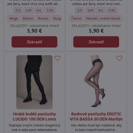
pre ženy, ktoré chcú svoj outfit oživiť
voľbou pre ženy, ktoré chcú nosiť
farbou a štýlom.
pančuchy aj k sandálom alebo
Dámske farebné nepriehľadné pančuchy TONIC 40 DEN Marilyn - Veľkosť:
Dámske farebné nepriehľadné pančuchy TONIC 40 DEN Marilyn - Veľkos
Dámske farebné nepriehľadné pančuchy TONIC 40 DEN Marilyn -
Dámske farebné nepriehľadné pančuchy TONIC 40 DEN Mar
Ultra tenké pančuchy bez prstov SAN
Ultra tenké pančuchy bez prst
Ultra tenké pančuchy b
Ultra tenké pan
2/S
3/M
4/L
5/XL
2/S
3/M
4/L
5/XL
otvoreným topánkam.
Dámske farebné nepriehľadné pančuchy TONIC 40 DEN Marilyn - Farba:
Dámske farebné nepriehľadné pančuchy TONIC 40 DEN Marilyn - Farba:
Dámske farebné nepriehľadné pančuchy TONIC 40 DEN Marilyn 
Dámske farebné nepriehľadné pančuchy TONIC 40 DE
Dámske farebné nepriehľadné pančuchy T
Ultra tenké pančuchy bez prstov SANREMO
Dámske farebné nepriehľadné p
Ultra tenké pančuchy bez prst
Dámske farebné nepri
Dámske
Ultra
Beige
Bianco
Bronzo
Burgund
Cream
Čierna
Čierna
Natural / svetlá telová
Chocolatte
Ink
Viso
SKLADOM - odosielame ihneď
SKLADOM - odosielame ihneď
5,90 €
5,90 €
Zobraziť
Zobraziť
Hrubé lesklé pančuchy
Bedrové pančuchy EROTIC
LUCIDO 100 DEN Lores
VITA BASSA 30 DEN Marilyn
Doprajte svojim nohám elegantný
Nie všetko musí byť viditeľné, aby
lesk a sebe pocit sebavedomia.
to bolo neprehliadnuteľné…