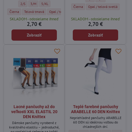
Dámske elegantné pančuchy MACY 15 DEN Adrian - Veľkosť:
Dámske elegantné pančuchy MACY 15 DEN Adrian - Veľkosť:
Dámske elegantné pančuchy MACY 15 DEN Adrian - Veľkosť:
2/S
3/M
5/XL
Klasické pančuchy BEAUTY BIKINI 20 DE
Klasické pančuchy BEAUTY BIK
Čierna
Opal / telová svetlá
Dámske elegantné pančuchy MACY 15 DEN Adrian - Farba:
Dámske elegantné pančuchy MACY 15 DEN Adrian - Farba:
Dámske elegantné pančuchy MACY 15 DEN Adrian - Far
Čierna
Telová tmavá
Opal / telová svetlá
SKLADOM - odosielame ihneď
SKLADOM - odosielame ihneď
2,70 €
2,70 €
Zobraziť
Zobraziť
Lacné pančuchy až do
Teplé farebné pančuchy
veľkosti XXL ELASTIL 20
ARABELLE 60 DEN Knittex
DEN Knittex
Nepriehľadné pančuchy ARABELLE
60 DEN sú ideálnou voľbou do
Dámske pančuchy vyrobené z
chladnejších dní.
kvalitného elastilu – jednoduché,
no spoľahlivé riešenie na každý