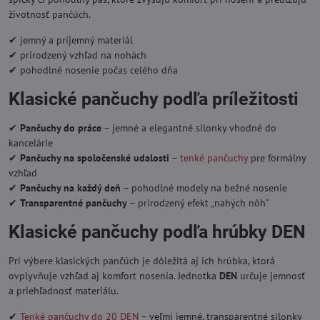
životnosť pančúch.
✔ jemný a príjemný materiál
✔ prirodzený vzhľad na nohách
✔ pohodlné nosenie počas celého dňa
Klasické pančuchy podľa príležitosti
✔
Pančuchy do práce
– jemné a elegantné silonky vhodné do
kancelárie
✔
Pančuchy na spoločenské udalosti
–
tenké pančuchy
pre formálny
vzhľad
✔
Pančuchy na každý deň
– pohodlné modely na bežné nosenie
✔
Transparentné pančuchy
– prirodzený efekt „nahých nôh“
Klasické pančuchy podľa hrúbky DEN
Pri výbere klasických pančúch je dôležitá aj ich hrúbka, ktorá
ovplyvňuje vzhľad aj komfort nosenia. Jednotka
DEN
určuje jemnosť
a priehľadnosť materiálu.
✔
Tenké pančuchy do 20 DEN
– veľmi jemné, transparentné silonky