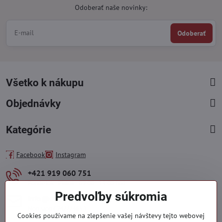
Odoberať naše novinky:
Odoberať
Všetko k nákupu
Objednávky
Kategórie
Facebook
Instagram
+421 919 060 751
Pondelok - Piatok : 09:00 - 15:00 hod.
Predvoľby súkromia
info​@everlady​.eu
Non stop ( 24/7/365 )
Cookies používame na zlepšenie vašej návštevy tejto webovej