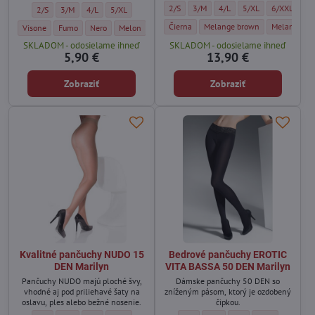
Dámske bavlnené pančuchy ARCTICA 250 
Dámske bavlnené pančuchy ARCTIC
Dámske bavlnené pančuchy
Dámske bavlnené pa
Dámske bavl
2/S
3/M
4/L
5/XL
6/XXL
Pančuchy s hodvábnym efektom CIAO 40 DEN Golden Lady - Veľkosť:
Pančuchy s hodvábnym efektom CIAO 40 DEN Golden Lady - Veľkosť:
Pančuchy s hodvábnym efektom CIAO 40 DEN Golden Lady - Veľ
Pančuchy s hodvábnym efektom CIAO 40 DEN Golden Lady
2/S
3/M
4/L
5/XL
Dámske bavlnené pančuchy ARCTICA 250 
Dámske bavlnené pančuchy ARC
Dámske bavl
Čierna
Melange brown
Melange gr
Pančuchy s hodvábnym efektom CIAO 40 DEN Golden Lady - Farba:
Pančuchy s hodvábnym efektom CIAO 40 DEN Golden Lady - Farba:
Pančuchy s hodvábnym efektom CIAO 40 DEN Golden Lady - Fa
Pančuchy s hodvábnym efektom CIAO 40 DEN Golden La
Visone
Fumo
Nero
Melon
SKLADOM - odosielame ihneď
SKLADOM - odosielame ihneď
5,90 €
13,90 €
Zobraziť
Zobraziť
Kvalitné pančuchy NUDO 15
Bedrové pančuchy EROTIC
DEN Marilyn
VITA BASSA 50 DEN Marilyn
Pančuchy NUDO majú ploché švy,
Dámske pančuchy 50 DEN so
vhodné aj pod priliehavé šaty na
zníženým pásom, ktorý je ozdobený
oslavu, ples alebo bežné nosenie.
čipkou.