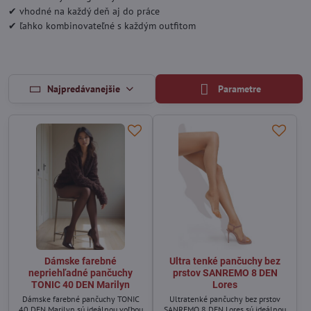
✔ vhodné na každý deň aj do práce
✔ ľahko kombinovateľné s každým outfitom
Najpredávanejšie
Parametre
Dámske farebné
Ultra tenké pančuchy bez
nepriehľadné pančuchy
prstov SANREMO 8 DEN
TONIC 40 DEN Marilyn
Lores
Dámske farebné pančuchy TONIC
Ultratenké pančuchy bez prstov
40 DEN Marilyn sú ideálnou voľbou
SANREMO 8 DEN Lores sú ideálnou