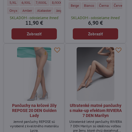
teplejších dňoch.
Pančuchy pre moletky QUEEN SIZE CHARLOTTE 20 DEN Mona - Veľkosť:
Pančuchy pre moletky QUEEN SIZE CHARLOTTE 20 DEN Mona - Veľkosť:
Pančuchy pre moletky QUEEN SIZE CHARLOTTE 20 DEN Mona - V
Pančuchy pre moletky QUEEN SIZE CHARLOTTE 20 DEN
Pančuchy pre moletky QUEEN SIZE CHARL
Pančuchy pre moletky QUEEN
5/XL
6/XXL
7/XXXL
8/XXXXL
8/SHORT
9/XXXXXL
kombinácií až po elegantné
Matné farebné pančuchy CONCORDE 60 DE
Matné farebné pančuchy CONCOR
Matné farebné pančuc
Matné fareb
Beige
Bianco
Čierna
Červená
príležitosti.
Pančuchy pre moletky QUEEN SIZE CHARLOTTE 20 DEN Mona - Farba:
Pančuchy pre moletky QUEEN SIZE CHARLOTTE 20 DEN Mona - Farba:
Pančuchy pre moletky QUEEN SIZE CHARLOTTE 20 DEN Mona - 
Pančuchy pre moletky QUEEN SIZE CHARLOTTE 20 
Onyx
Amber
Alabaster
Jasper
SKLADOM - odosielame ihneď
SKLADOM - odosielame ihneď
11,90 €
6,90 €
Zobraziť
Zobraziť
Pančuchy na krčové žily
Ultratenké matné pančuchy
REPOSE 20 DEN Golden
s make-up efektom RIVIERA
Lady
7 DEN Marilyn
Jemné pančuchy REPOSE sú
Ultratenké letné pančuchy RIVIERA
vyrobené z kvalitného materiálu
7 DEN Marilyn sú ideálnou voľbou
Lycra.
pre ženy, ktoré chcú dosiahnuť