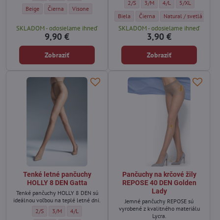
Klasické dámske pančuchy TROCADERO
Klasické dámske pančuchy TRO
Klasické dámske panču
Klasické dámske
2/S
3/M
4/L
5/XL
Bedrové pančuchy EROTIC VITA BASSA 15 DEN Marilyn - Farba:
Bedrové pančuchy EROTIC VITA BASSA 15 DEN Marilyn - Farba:
Bedrové pančuchy EROTIC VITA BASSA 15 DEN Marilyn - Far
Beige
Čierna
Visone
Klasické dámske pančuchy TROCADERO 15
Klasické dámske pančuchy TROC
Klasické dámske panč
Biela
Čierna
Natural / svetlá telová
SKLADOM - odosielame ihneď
SKLADOM - odosielame ihneď
9,90 €
3,90 €
Zobraziť
Zobraziť
Tenké letné pančuchy
Pančuchy na krčové žily
HOLLY 8 DEN Gatta
REPOSE 40 DEN Golden
Lady
Tenké pančuchy HOLLY 8 DEN sú
ideálnou voľbou na teplé letné dni.
Jemné pančuchy REPOSE sú
vyrobené z kvalitného materiálu
Tenké letné pančuchy HOLLY 8 DEN Gatta - Veľkosť:
Tenké letné pančuchy HOLLY 8 DEN Gatta - Veľkosť:
Tenké letné pančuchy HOLLY 8 DEN Gatta - Veľkosť:
2/S
3/M
4/L
Lycra.