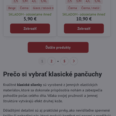
Kvalitné pančuchy NUDO 15 DEN Marilyn - Veľkosť:
Kvalitné pančuchy NUDO 15 DEN Marilyn - Veľkosť:
Kvalitné pančuchy NUDO 15 DEN Marilyn - Veľkosť:
Kvalitné pančuchy NUDO 15 DEN Marilyn - Veľkosť:
Bedrové pančuchy EROTIC VITA BASSA
Bedrové pančuchy EROTIC VITA
Bedrové pančuchy EROT
Bedrové pančuch
2/S
3/M
4/L
5/XL
2/S
3/M
4/L
5/XL
Kvalitné pančuchy NUDO 15 DEN Marilyn - Farba:
Kvalitné pančuchy NUDO 15 DEN Marilyn - Farba:
Kvalitné pančuchy NUDO 15 DEN Marilyn - Farba:
Kvalitné pančuchy NUDO 15 DEN Marily
Bedrové pančuchy EROTIC VITA BASS
Kvalitné pančuchy NUDO 15 D
Bedrové pančuchy EROTIC 
Beige
Čierna
Glace / telová tmavá
Visone
Čierna
Grigio
Čierna / melír
SKLADOM - odosielame ihneď
SKLADOM - odosielame ihneď
5,90 €
10,90 €
Zobraziť
Zobraziť
Ďalšie produkty
1
2
5
Prečo si vybrať klasické pančuchy
Kvalitné
klasické silonky
sú vyrobené z jemných elastických
materiálov, ktoré sa dokonale prispôsobia nohám a zabezpečia
pohodlie počas celého dňa. Vďaka svojej pružnosti a jemnej
štruktúre vytvárajú efekt druhej kože.
Dôležitými detailmi sú aj praktické prvky, ako neviditeľne spevnené
špičky či pohodlný pás, ktoré zvyšujú komfort pri nosení a predlžujú