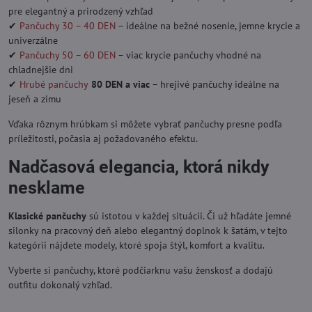
pre elegantný a prirodzený vzhľad
✔
Pančuchy 30 – 40 DEN
– ideálne na bežné nosenie, jemne krycie a
univerzálne
✔
Pančuchy 50 – 60 DEN
– viac krycie pančuchy vhodné na
chladnejšie dni
✔
Hrubé pančuchy
80 DEN a viac
– hrejivé pančuchy ideálne na
jeseň a zimu
Vďaka rôznym hrúbkam si môžete vybrať pančuchy presne podľa
príležitosti, počasia aj požadovaného efektu.
Nadčasová elegancia, ktorá nikdy
nesklame
Klasické pančuchy
sú istotou v každej situácii. Či už hľadáte jemné
silonky na pracovný deň alebo elegantný doplnok k šatám, v tejto
kategórii nájdete modely, ktoré spoja štýl, komfort a kvalitu.
Vyberte si pančuchy, ktoré podčiarknu vašu ženskosť a dodajú
outfitu dokonalý vzhľad.