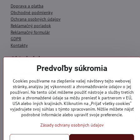
Doprava a platba
Obchodné podmienky
Ochrana osobných údajov
Reklamačný poriadok
Reklamačný formulár
GDPR
Kontakty
Objednávky
Predvoľby súkromia
Stav objednávky
Cookies používame na zlepšenie vašej návštevy tejto webovej
stránky, analýzu jej výkonnosti a zhromažďovanie údajov o jej
používaní. Na tento účel môžeme použiť nástroje a služby tretích
strán a zhromaždené údaje sa môžu preniesť k partnerom v EÚ,
USA alebo iných krajinách. Kliknutím na „Prijať všetky cookies“
vyjadrujete svoj súhlas s týmto spracovaním. Nižšie môžete nájsť
podrobné informácie alebo upraviť svoje preferencie.
Zásady ochrany osobných údajov