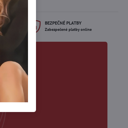
BEZPEČNÉ PLATBY
me bez čakania
Zabezpečené platby online