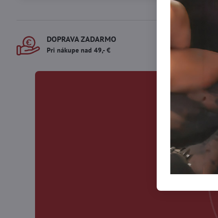
DOPRAVA ZADARMO
DOR
Pri nákupe nad 49,- €
Dopr