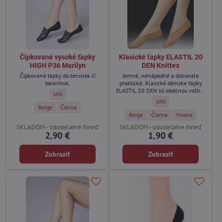
Čipkované vysoké ťapky
Klasické ťapky ELASTIL 20
HIGH P36 Marilyn
DEN Knittex
Čipkované ťapky do tenisiek či
Jemné, nenápadné a dokonale
balerínok.
praktické. Klasické dámske ťapky
ELASTIL 20 DEN sú ideálnou voľbou
Čipkované vysoké ťapky HIGH P36 Marilyn - Veľkosť:
UNI
do balerínok, mokasín či
Klasické ťapky ELASTIL 20 
UNI
elegantných topánok, keď chcete
Čipkované vysoké ťapky HIGH P36 Marilyn - Farba:
Čipkované vysoké ťapky HIGH P36 Marilyn - Farba:
Beige
Čierna
zostať upravená a zároveň si dopriať
Klasické ťapky ELASTIL 20 DEN Knitte
Klasické ťapky ELASTIL 20 DE
Klasické ťapky ELA
Beige
Čierna
Visone
maximálne pohodlie. ✨
SKLADOM - odosielame ihneď
SKLADOM - odosielame ihneď
2,90 €
1,90 €
Zobraziť
Zobraziť