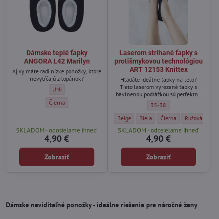
Dámske teplé ťapky
Laserom strihané ťapky s
ANGORA L42 Marilyn
protišmykovou technológiou
ART 12153 Knittex
Aj vy máte radi nízke ponožky, ktoré
nevytŕčajú z topánok?
Hľadáte ideálne ťapky na leto?
Tieto laserom vyrezané ťapky s
Dámske teplé ťapky ANGORA L42 Marilyn - Veľkosť:
UNI
bavlnenou podrážkou sú perfektné
do balerínok, lodičiek či športovej
Dámske teplé ťapky ANGORA L42 Marilyn - Farba:
Čierna
Laserom strihané ťapky s p
35-38
obuvi. Vďaka silikónu na spodnej
strane a špeciálnej technológii proti
Laserom strihané ťapky s protišmykovou 
Laserom strihané ťapky s proti
Laserom strihané ťapky
Laserom strih
Las
Beige
Biela
Čierna
Ružová
Sil
zošmyknutiu držia pevne na nohe
SKLADOM - odosielame ihneď
SKLADOM - odosielame ihneď
počas celého dňa.
4,90 €
4,90 €
Zobraziť
Zobraziť
Dámske neviditeľné ponožky - ideálne riešenie pre náročné ženy