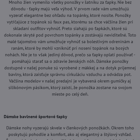
Mnoho žien vymenilo všetky ponožky v šatníku za ťapky. Nie bez
dôvodu - ťapky majú veľa výhod. V prvom rade vám umožňujú
vyzerať elegantne bez ohľadu na topánky, ktoré nosíte. Ponožky
vytŕčajúce z topánok sú faux pas, ktorému sa chce väčšina žien pri
skladaní outfitov vyhnúť. Preto siahajú po ťapkách, ktoré sú
dokonale skryté pod povrchom topánky a zostávajú neviditeľné. Toto
malé tajomstvo vám umožňuje vyhnúť sa bolestivým odreninám a
ranám, ktoré by mohli vzniknúť pri nosení topánok na bosých
nohách. Nie je to však jediný dôvod, prečo sa ťapky oplatí používať -
pomáhajú starať sa o zdravie ženských nôh. Dámske ponožky
dostupné v našej ponuke sú vyrobené z mäkkej a na dotyk príjemnej
bavlny, ktorá zaisťuje správnu cirkuláciu vzduchu a odvádza pot.
Väčšina modelov v našej predajni je vybavená okrem gumičky aj
silikónovým pásikom, ktorý zaistí, že ponožka zostane na svojom
mieste po celý deň.
Dámske bavlnené športové ťapky
Dámske nohy vyzerajú skvele v členkových ponožkách. Okrem toho
poskytujú pohodlie a komfort, ako aj elegantný a štýlový vzhľad.