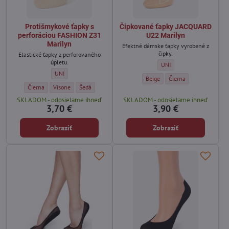
Protišmykové ťapky s
Čipkované ťapky JACQUARD
perforáciou FASHION Z31
U22 Marilyn
Marilyn
Efektné dámske ťapky vyrobené z
čipky.
Elastické ťapky z perforovaného
úpletu.
Čipkované ťapky JACQUARD
UNI
Protišmykové ťapky s perforáciou FASHION Z31 Marilyn - Veľkosť:
UNI
Čipkované ťapky JACQUARD U22 
Čipkované ťapky JACQU
Beige
Čierna
Protišmykové ťapky s perforáciou FASHION Z31 Marilyn - Farba:
Protišmykové ťapky s perforáciou FASHION Z31 Marilyn - Farba:
Protišmykové ťapky s perforáciou FASHION Z31 Marilyn - 
Čierna
Visone
Šedá
SKLADOM - odosielame ihneď
SKLADOM - odosielame ihneď
3,70 €
3,90 €
Zobraziť
Zobraziť