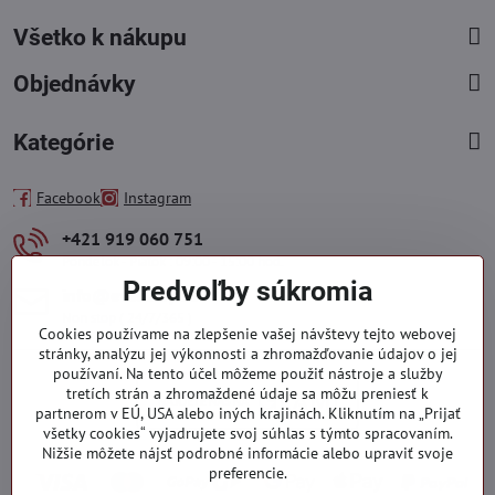
Všetko k nákupu
Objednávky
Kategórie
Facebook
Instagram
+421 919 060 751
Pondelok - Piatok : 09:00 - 15:00 hod.
Predvoľby súkromia
info​@everlady​.eu
Non stop ( 24/7/365 )
Cookies používame na zlepšenie vašej návštevy tejto webovej
stránky, analýzu jej výkonnosti a zhromažďovanie údajov o jej
používaní. Na tento účel môžeme použiť nástroje a služby
tretích strán a zhromaždené údaje sa môžu preniesť k
partnerom v EÚ, USA alebo iných krajinách. Kliknutím na „Prijať
všetky cookies“ vyjadrujete svoj súhlas s týmto spracovaním.
Nižšie môžete nájsť podrobné informácie alebo upraviť svoje
preferencie.