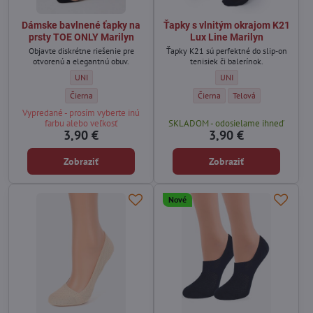
Dámske bavlnené ťapky na
Ťapky s vlnitým okrajom K21
prsty TOE ONLY Marilyn
Lux Line Marilyn
Objavte diskrétne riešenie pre
Ťapky K21 sú perfektné do slip-on
otvorenú a elegantnú obuv.
tenisiek či balerínok.
Dámske bavlnené ťapky na prsty TOE ONLY Marilyn - Veľkosť:
Ťapky s vlnitým okrajom K
UNI
UNI
Dámske bavlnené ťapky na prsty TOE ONLY Marilyn - Farba:
Ťapky s vlnitým okrajom K21 Lux
Ťapky s vlnitým okrajo
Čierna
Čierna
Telová
Vypredané - prosím vyberte inú
farbu alebo veľkosť
SKLADOM - odosielame ihneď
3,90 €
3,90 €
Zobraziť
Zobraziť
Nové