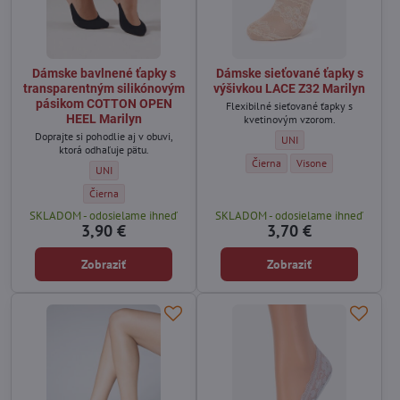
Dámske bavlnené ťapky s
Dámske sieťované ťapky s
transparentným silikónovým
výšivkou LACE Z32 Marilyn
pásikom COTTON OPEN
Flexibilné sieťované ťapky s
HEEL Marilyn
kvetinovým vzorom.
Doprajte si pohodlie aj v obuvi,
Dámske sieťované ťapky s 
UNI
ktorá odhaľuje pätu.
Dámske sieťované ťapky s výšivk
Dámske sieťované ťapky
Čierna
Visone
Dámske bavlnené ťapky s transparentným silikónovým pásikom CO
UNI
Dámske bavlnené ťapky s transparentným silikónovým pásikom COT
Čierna
SKLADOM - odosielame ihneď
SKLADOM - odosielame ihneď
3,90 €
3,70 €
Zobraziť
Zobraziť