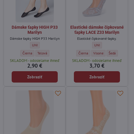
Dámske ťapky HIGH P33
Elastické dámske čipkované
Marilyn
ťapky LACE Z33 Marilyn
Dámske ťapky HIGH P33 Marilyn
Elastické čipkované ťapky.
Dámske ťapky HIGH P33 Marilyn - Veľkosť:
Elastické dámske čipkovan
UNI
UNI
Dámske ťapky HIGH P33 Marilyn - Farba:
Dámske ťapky HIGH P33 Marilyn - Farba:
Elastické dámske čipkované ťapky LA
Elastické dámske čipkované
Elastické dámske
Čierna
Telová
Čierna
Visone
Šedá
SKLADOM - odosielame ihneď
SKLADOM - odosielame ihneď
2,90 €
3,70 €
Zobraziť
Zobraziť