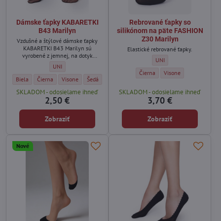
Dámske ťapky KABARETKI
Rebrované ťapky so
B43 Marilyn
silikónom na päte FASHION
Z30 Marilyn
Vzdušné a štýlové dámske ťapky
KABARETKI B43 Marilyn sú
Elastické rebrované ťapky.
vyrobené z jemnej, na dotyk
Rebrované ťapky so silikó
UNI
príjemnej elastickej sieťoviny.
Dámske ťapky KABARETKI B43 Marilyn - Veľkosť:
UNI
Rebrované ťapky so silikónom na
Rebrované ťapky so si
Čierna
Visone
Dámske ťapky KABARETKI B43 Marilyn - Farba:
Dámske ťapky KABARETKI B43 Marilyn - Farba:
Dámske ťapky KABARETKI B43 Marilyn - Farba:
Dámske ťapky KABARETKI B43 Marilyn - Farba:
Biela
Čierna
Visone
Šedá
SKLADOM - odosielame ihneď
SKLADOM - odosielame ihneď
2,50 €
3,70 €
Zobraziť
Zobraziť
Nové