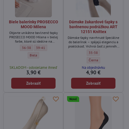
Biele balerínky PROSECCO
Dámske žakardové ťapky s
MOOD Milena
bavlnenou podrážkou ART
12151 Knittex
Objavte unikátne bavlnené ťapky
PROSECCO MOOD Milena v bielej
Dámske ťapky navrhnuté špeciálne
farbe, ktoré sú ideálne na
do balerínok – spájajú eleganciu a
každodenné nosenie aj na domáce
praktickosť. Vrchná časť z jemného
Biele balerínky PROSECCO MOOD Milena - Veľkosť:
Biele balerínky PROSECCO MOOD Milena - Veľkosť:
36-38
39-41
pohodlie. Tieto elegantné balerínky
žakardu pôsobí štýlovo, zatiaľ čo
Dámske žakardové ťapky s b
35-38
sú zdobené výrazným nápisom
bavlnená podrážka zaručuje
Biele balerínky PROSECCO MOOD Milena - Farba:
Biela
PROSECCO, ktorý dodáva originálny
komfort počas celého dňa.
Dámske žakardové ťapky s b
Čierna
vzhľad.
Technológia protišmykovej vrstvy
SKLADOM - odosielame ihneď
Na objednávku
zabraňuje zošmyknutiu ťapiek z
3,90 €
4,90 €
chodidla.
Zobraziť
Zobraziť
Nové