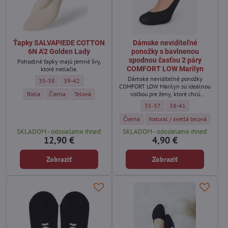
Ťapky SALVAPIEDE COTTON
Dámske neviditeľné
6N A'2 Golden Lady
ponožky s bavlnenou
spodnou časťou 2 páry
Pohodlné ťapky majú jemné švy,
COMFORT LOW Marilyn
ktoré netlačia.
Dámske neviditeľné ponožky
Ťapky SALVAPIEDE COTTON 6N A'2 Golden Lady - Veľkosť:
Ťapky SALVAPIEDE COTTON 6N A'2 Golden Lady - Veľkosť:
35-38
39-42
COMFORT LOW Marilyn sú ideálnou
Ťapky SALVAPIEDE COTTON 6N A'2 Golden Lady - Farba:
Ťapky SALVAPIEDE COTTON 6N A'2 Golden Lady - Farba:
Ťapky SALVAPIEDE COTTON 6N A'2 Golden Lady - Farba:
Biela
Čierna
Telová
voľbou pre ženy, ktoré chcú
pohodlie a zároveň nenápadný
Dámske neviditeľné ponožky s b
Dámske neviditeľné po
35-37
38-41
vzhľad v topánkach.
Dámske neviditeľné ponožky s bavlneno
Dámske neviditeľné ponožky s
Čierna
Natural / svetlá telová
SKLADOM - odosielame ihneď
SKLADOM - odosielame ihneď
12,90 €
4,90 €
Zobraziť
Zobraziť