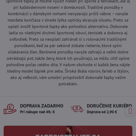
Športové ťapky je možné využiť nielen pri športe a teniskách, ale aj
pri každodennom nosení v domácnosti. Tradičné ponožky v
kombinácii s dámskymi nohami nevyzerajú príliš vábne – navyše
manžeta končiaca v strede lýtka opticky skracuje siluetu. Preto sa
oplatí zvoliť športové ťapky ako pohodlnú alternatívu. Dokonale
ladia so všetkými druhmi športovej obuvi, tenisiek a dokonca aj
oxfordiek. Preto sa neoplatí zahrávať si s rolovacími tradičnými
ponožkami, keď za pár sekúnd získate riešenie, ktoré splní
očakávania žien. Bavlnené ponožky navyše zahrejú a veľmi dobre
odvádzajú pot, takže ženy, ktoré ich používajú, sa môžu cítiť úplne
pohodlne počas celého dňa. V našom obchode si každá žena nájde
ideálny model ťapiek pre seba. Široká škála vzorov, farieb a štýlov,
ako aj veľkostí, vám umožní prispôsobiť dokonalé ťapky vašim
potrebám.
DOPRAVA ZADARMO
DORUČENIE KURIÉROM
Pri nákupe nad 49,- €
Doprava od 2,90 €