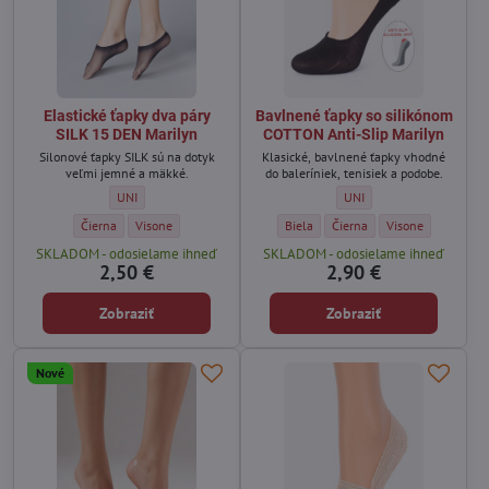
Elastické ťapky dva páry
Bavlnené ťapky so silikónom
SILK 15 DEN Marilyn
COTTON Anti-Slip Marilyn
Silonové ťapky SILK sú na dotyk
Klasické, bavlnené ťapky vhodné
veľmi jemné a mäkké.
do baleríniek, tenisiek a podobe.
Elastické ťapky dva páry SILK 15 DEN Marilyn - Veľkosť:
Bavlnené ťapky so silikón
UNI
UNI
Elastické ťapky dva páry SILK 15 DEN Marilyn - Farba:
Elastické ťapky dva páry SILK 15 DEN Marilyn - Farba:
Bavlnené ťapky so silikónom COTTON 
Bavlnené ťapky so silikónom
Bavlnené ťapky so 
Čierna
Visone
Biela
Čierna
Visone
SKLADOM - odosielame ihneď
SKLADOM - odosielame ihneď
2,50 €
2,90 €
Zobraziť
Zobraziť
Nové