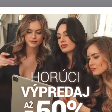
VÝPREDAJ
9,
3
né pančuchy VELY 15
Dámske bezšvové pančuchy M
 Lady
BEAUTY 50 DEN Golden Lady
 vaše nohy pôsobili prirodzene…
Pančuchy MY BEAUTY nemajú švy, sú vyr
ie.
špeciálnou technológiou.