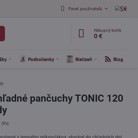
Panel používateľa
Nákupný košík
0 €
žky
Podkolienky
Bielizeň
Blog
hy
hľadné pančuchy TONIC 120
dy
5
(
9
x)
robené z jemného mikrovlákna, vhodné do chladných dní.