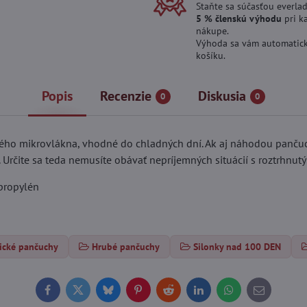
Staňte sa súčasťou everlad
5 % členskú výhodu
pri k
nákupe.
Výhoda sa vám automatick
košíku.
Popis
Recenzie
Diskusia
0
0
ho mikrovlákna, vhodné do chladných dní. Ak aj náhodou pančuc
. Určite sa teda nemusíte obávať nepríjemných situácií s roztrhnu
ypropylén
ické pančuchy
Hrubé pančuchy
Silonky nad 100 DEN
Facebook
Twitter
Bluesky
Pinterest
Reddit
LinkedIn
WhatsApp
E-
mail