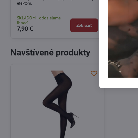
efektom.
SKLADOM - odosielame
SKLADOM - od
ihneď
ihneď
Zobraziť
7,90 €
3,90 €
Navštívené produkty