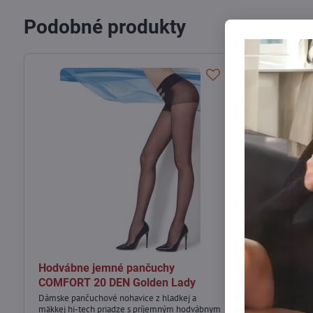
Podobné produkty
Hodvábne jemné pančuchy
Dámske jem
COMFORT 20 DEN Golden Lady
DEN Golden
Dámske pančuchové nohavice z hladkej a
Keď chcete, aby
mäkkej hi-tech priadze s príjemným hodvábnym
len o niečo krajš