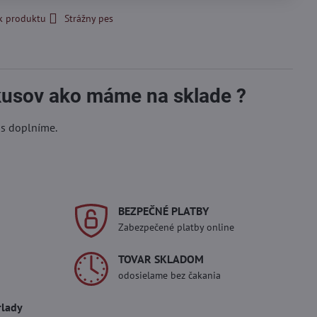
k produktu
Strážny pes
 kusov ako máme na sklade ?
ás doplníme.
BEZPEČNÉ PLATBY
Zabezpečené platby online
TOVAR SKLADOM
odosielame bez čakania
rlady