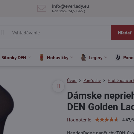
info​@everlady​.eu
Non stop ( 24/7/365 )
Hľadať
Silonky DEN
Nohavičky
Legíny
Pono
Úvod
Pančuchy
Hrubé pančuc
Dámske neprie
DEN Golden La
Hodnotenie
4.67
/
Nepriehľadné pančuchy TONIC vy