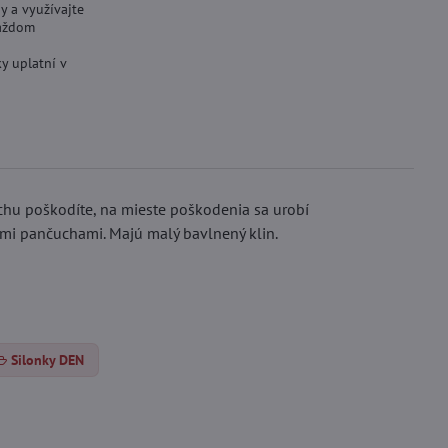
y a využívajte
aždom
y uplatní v
hu poškodíte, na mieste poškodenia sa urobí
tými pančuchami. Majú malý bavlnený klin.
Silonky DEN