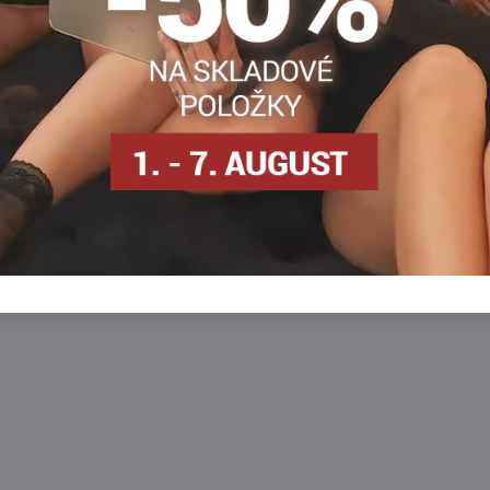
osielame
SKLADOM - odosielame
ihneď
Zobraziť
Zobra
6,90 €