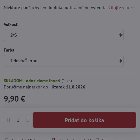
Niektoré pančuchy len doplnia outfit…iné ho vytvoria.
Čítajte viac
Veľkosť
Farba
SKLADOM - odosielame ihneď
(
1
ks)
Doručíme najneskôr do :
Utorok
11.8.2026
9,90 €
Pridať do košíka