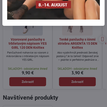
Vzorované pančuchy s
Tenké pančuchy s iónmi
trblietavým nápisom YES
striebra ARGENTA 15 DEN
GIRL 120 DEN Knittex
Knittex
Pančuchové nohavice so vzorom z
Ako vyzdvihnúť prednosti ženskej
mikrovlákna s trblietavým nápisom
postavy? Je to ľahké! Odpoveď znie
YES GIRL.
– pozrite si perfektne padnúce a
pohodlné pančuchové nohavice s
iónmi striebra.
SKLADOM - odosielame ihneď
SKLADOM - odosielame ihneď
9,90 €
3,90 €
Zobraziť
Zobraziť
Navštívené produkty