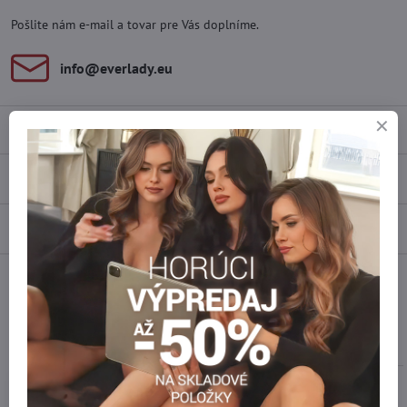
Pošlite nám e-mail a tovar pre Vás doplníme.
info​@everlady​.eu
Popis
Recenzie
0
Diskusia
0
Facebook
Twitter
Bluesky
Pinterest
Reddit
LinkedIn
WhatsApp
E-
mail
Podobné produkty