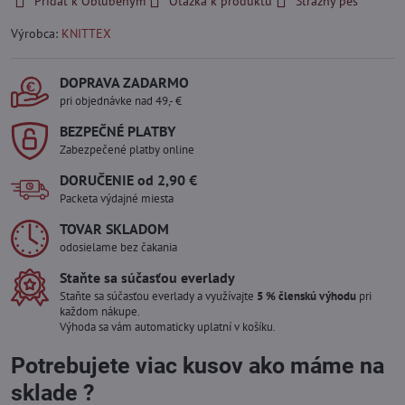
Pridať k Obľúbeným
Otázka k produktu
Strážny pes
Výrobca:
KNITTEX
DOPRAVA ZADARMO
pri objednávke nad 49,- €
BEZPEČNÉ PLATBY
Zabezpečené platby online
DORUČENIE od 2,90 €
Packeta výdajné miesta
TOVAR SKLADOM
odosielame bez čakania
Staňte sa súčasťou everlady
Staňte sa súčasťou everlady a využívajte
5 % členskú výhodu
pri
každom nákupe.
Výhoda sa vám automaticky uplatní v košíku.
Potrebujete viac kusov ako máme na
sklade ?