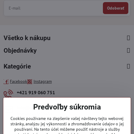
Odoberať
Všetko k nákupu
Objednávky
Kategórie
Facebook
Instagram
+421 919 060 751
Pondelok - Piatok : 09:00 - 15:00 hod.
Predvoľby súkromia
info​@everlady​.eu
Non stop ( 24/7/365 )
Cookies používame na zlepšenie vašej návštevy tejto webovej
stránky, analýzu jej výkonnosti a zhromažďovanie údajov o jej
používaní. Na tento účel môžeme použiť nástroje a služby