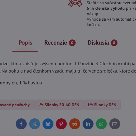
Staňte sa súčasťou everlad
5 % členskú výhodu
pri k
nákupe.
Výhoda sa vám automatick
košíku.
Popis
Recenzie
Diskusia
0
0
dze, ktorá zaisťuje zvýšenú odolnosť. Použitie 3D techniky robí 
 Na boku a nad členkom vzadu majú tri červené srdiečka, ktoré 
propylén, 1 % bavlna
rované pančuchy
Silonky 50-60 DEN
Silonky DEN
Facebook
Twitter
Bluesky
Pinterest
Reddit
LinkedIn
WhatsApp
E-
mail