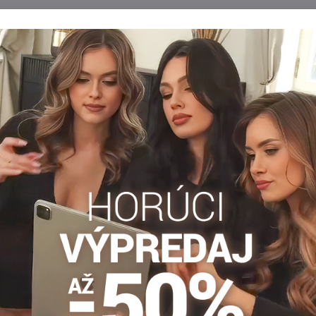
ančuchy s trblietavým
Tenké pančuchy s iónmi striebr
 GIRL 120 DEN Knittex
ARGENTA 15 DEN Knittex
vice so vzorom z mikrovlákna s
Ako vyzdvihnúť prednosti ženskej postavy?
isom YES GIRL.
ľahké! Odpoveď znie – pozrite si perfektn
padnúce a pohodlné pančuchové nohavice