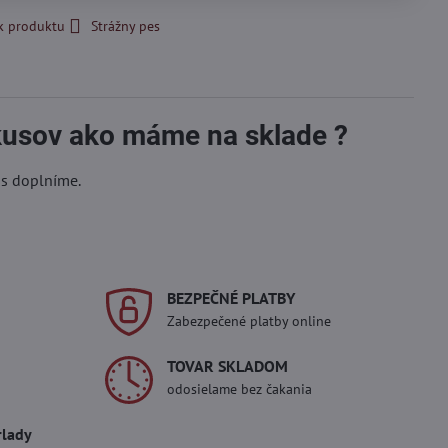
k produktu
Strážny pes
 kusov ako máme na sklade ?
ás doplníme.
BEZPEČNÉ PLATBY
Zabezpečené platby online
TOVAR SKLADOM
odosielame bez čakania
rlady