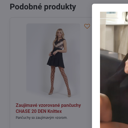
Podobné produkty
Zaujímavé vzorované pančuchy
Vzorované p
CHASE 20 DEN Knittex
nápisom YES
Pančuchy so zaujímavým vzorom.
Pančuchové noha
trblietavým náp