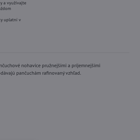
y a využívajte
aždom
y uplatní v
pančuchové nohavice pružnejšími a príjemnejšími
dodávajú pančuchám rafinovaný vzhľad.