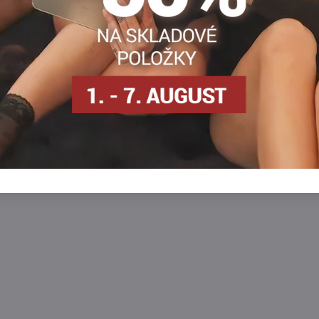
iónmi striebra.
osielame
SKLADOM - odosielame
ihneď
Zobraziť
Zobra
3,90 €