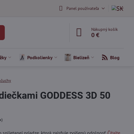
Panel používateľa
Nákupný košík
0 €
žky
Podkolienky
Bielizeň
Blog
nčuchy
rdiečkami GODDESS 3D 50
x)
splietanej priadze, ktorá zaisťuje zvýšenú odolnosť.
Čítajte