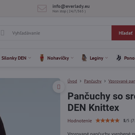
info​@everlady​.eu
Non stop ( 24/7/365 )
Hľadať
Silonky DEN
Nohavičky
Legíny
Pono
Úvod
Pančuchy
Vzorované pa
Pančuchy so s
DEN Knittex
Hodnotenie
5
/
5
(
7
Vzorované pančuchy, vyrobené zo 