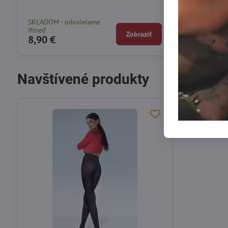
SKLADOM - odosielame
SKLADOM - od
ihneď
ihneď
Zobraziť
8,90 €
9,90 €
Navštívené produkty