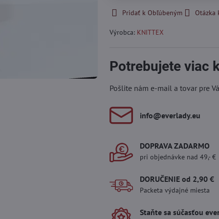
Pridať k Obľúbeným
Otázka 
Výrobca:
KNITTEX
Potrebujete viac
Pošlite nám e-mail a tovar pre V
info​@everlady​.eu
DOPRAVA ZADARMO
pri objednávke nad 49,- €
DORUČENIE od 2,90 €
Packeta výdajné miesta
Staňte sa súčasťou eve