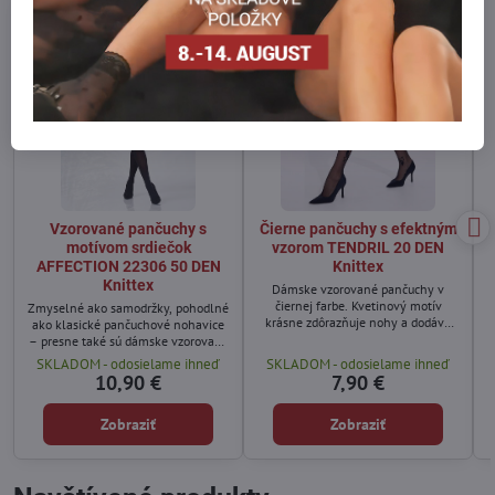
Vzorované pančuchy s
Čierne pančuchy s efektným
motívom srdiečok
vzorom TENDRIL 20 DEN
AFFECTION 22306 50 DEN
Knittex
Knittex
Dámske vzorované pančuchy v
čiernej farbe. Kvetinový motív
Zmyselné ako samodržky, pohodlné
krásne zdôrazňuje nohy a dodáva
ako klasické pančuchové nohavice
ľahkosť a šarm. Skvele sa hodia ku
– presne také sú dámske vzorované
klasickým malým čiernym šatám,
pančuchy AFFECTION od značky
SKLADOM - odosielame ihneď
SKLADOM - odosielame ihneď
ako aj k vzdušným šatám alebo
Knittex.
10,90 €
7,90 €
oversized tunike.
Zobraziť
Zobraziť