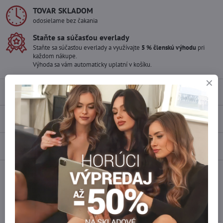
TOVAR SKLADOM
odosielame bez čakania
Staňte sa súčasťou everlady
Staňte sa súčasťou everlady a využívajte
5 % členskú výhodu
pri
každom nákupe.
Výhoda sa vám automaticky uplatní v košíku.
Popis
Recenzie
0
Diskusia
0
Facebook
Twitter
Bluesky
Pinterest
Reddit
LinkedIn
WhatsApp
E-
mail
Podobné produkty