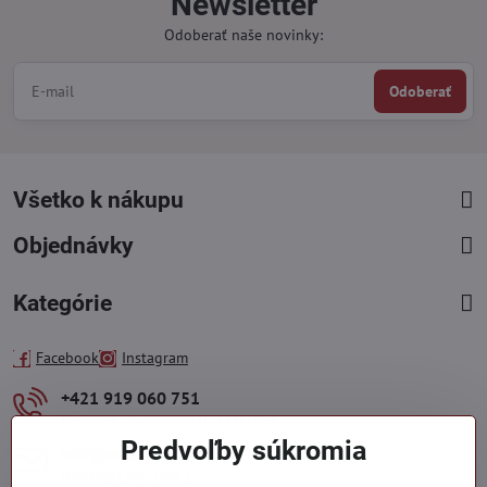
Newsletter
Odoberať naše novinky:
Odoberať
Všetko k nákupu
Objednávky
Kategórie
Facebook
Instagram
+421 919 060 751
Pondelok - Piatok : 09:00 - 15:00 hod.
Predvoľby súkromia
info​@everlady​.eu
Non stop ( 24/7/365 )