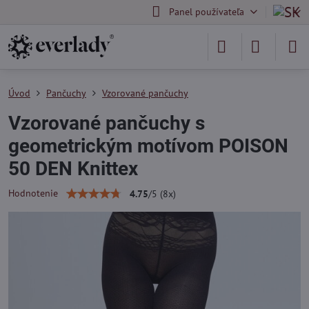
Panel používateľa
Úvod
Pančuchy
Vzorované pančuchy
Vzorované pančuchy s
geometrickým motívom POISON
50 DEN Knittex
Hodnotenie
4.75
/
5
(
8
x)