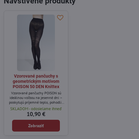
Navštívené produkty
Vzorované pančuchy s
geometrickým motívom
POISON 50 DEN Knittex
Vzorované pančuchy POISON sú
ideálnou voľbou na jesenné dni –
poskytujú príjemné teplo, pohodlie
a zároveň dodajú vášmu outfitu
SKLADOM - odosielame ihneď
elegantný charakter.
10,90 €
Zobraziť