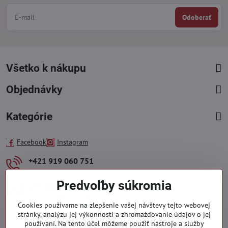
Odoberať
Všetko k nákupu
Objednávky
Kategórie
Facebook
Instagram
+421 919 060 751
Pondelok - Piatok : 09:00 - 15:00 hod.
Predvoľby súkromia
info​@everlady​.eu
Non stop ( 24/7/365 )
Cookies používame na zlepšenie vašej návštevy tejto webovej
stránky, analýzu jej výkonnosti a zhromažďovanie údajov o jej
používaní. Na tento účel môžeme použiť nástroje a služby