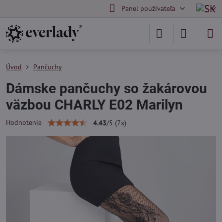
Panel používateľa
Úvod
Pančuchy
Dámske pančuchy so žakárovou
väzbou CHARLY E02 Marilyn
Hodnotenie
4.43
/
5
(
7
x)