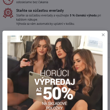
odosielame bez čakania
Staňte sa súčasťou everlady
Staňte sa súčasťou everlady a využívajte
5 % členskú výhodu
pri
každom nákupe.
Výhoda sa vám automaticky uplatní v košíku.
Popis
Recenzie
0
Diskusia
0
Facebook
Twitter
Bluesky
Pinterest
Reddit
LinkedIn
WhatsApp
E-
mail
Podobné produkty