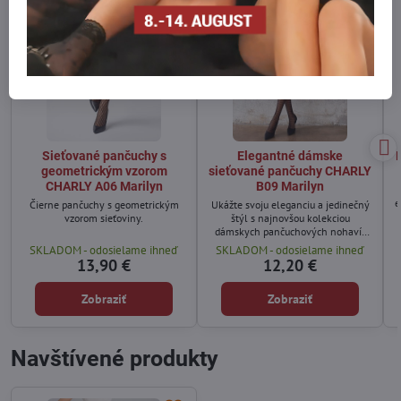
Sieťované pančuchy s
Elegantné dámske
geometrickým vzorom
sieťované pančuchy CHARLY
CHARLY A06 Marilyn
B09 Marilyn
e
Čierne pančuchy s geometrickým
Ukážte svoju eleganciu a jedinečný
vzorom sieťoviny.
štýl s najnovšou kolekciou
dámskych pančuchových nohavíc
Charly B09.
SKLADOM - odosielame ihneď
SKLADOM - odosielame ihneď
13,90 €
12,20 €
Zobraziť
Zobraziť
Navštívené produkty