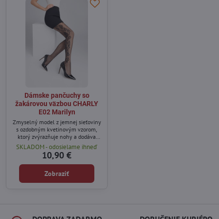
Dámske pančuchy so
žakárovou väzbou CHARLY
E02 Marilyn
Zmyselný model z jemnej sieťoviny
s ozdobným kvetinovým vzorom,
ktorý zvýrazňuje nohy a dodáva
ženský charakter. Bezšvová úprava
SKLADOM - odosielame ihneď
a elastický pás zaisťujú pohodlné
10,90 €
nosenie bez tlaku.
Zobraziť