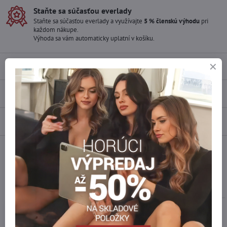
Staňte sa súčasťou everlady
Staňte sa súčasťou everlady a využívajte
5 % členskú výhodu
pri
každom nákupe.
Výhoda sa vám automaticky uplatní v košíku.
Popis
Recenzie
0
Diskusia
0
Facebook
Twitter
Bluesky
Pinterest
Reddit
LinkedIn
WhatsApp
E-
mail
Podobné produkty