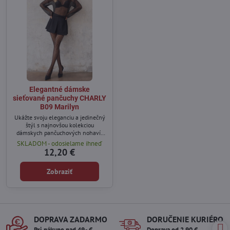
Elegantné dámske
sieťované pančuchy CHARLY
B09 Marilyn
Ukážte svoju eleganciu a jedinečný
štýl s najnovšou kolekciou
dámskych pančuchových nohavíc
Charly B09.
SKLADOM - odosielame ihneď
12,20 €
Zobraziť
DOPRAVA ZADARMO
DORUČENIE KURIÉROM
Pri nákupe nad 49,- €
Doprava od 2,90 €