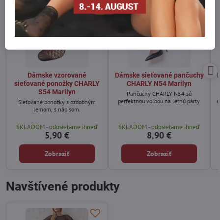
Dámske vzorované
Dámske sieťované pančuchy
sieťované ponožky CHARLY
CHARLY N54 Marilyn
S54 Marilyn
Pančuchy CHARLY N54 sú
perfektnou voľbou na letnú párty.
e
Sieťované ponožky s ozdobným
lemom, s nápisom.
SKLADOM - odosielame ihneď
SKLADOM - odosielame ihneď
5,90 €
8,90 €
Zobraziť
Zobraziť
Navštívené produkty