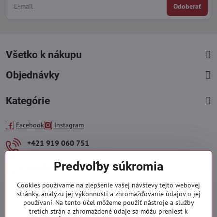
Odoberať
Všetko k nákupu
Objednávky
Kategórie
Facebook
Instagram
+421 919 060 751
Pondelok - Piatok : 09:00 - 15:00 hod.
Predvoľby súkromia
info​@everlady​.eu
Non stop ( 24/7/365 )
Cookies používame na zlepšenie vašej návštevy tejto webovej
stránky, analýzu jej výkonnosti a zhromažďovanie údajov o jej
používaní. Na tento účel môžeme použiť nástroje a služby
tretích strán a zhromaždené údaje sa môžu preniesť k