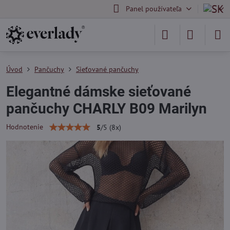
Panel používateľa
Úvod
Pančuchy
Sieťované pančuchy
Elegantné dámske sieťované
pančuchy CHARLY B09 Marilyn
Hodnotenie
5
/
5
(
8
x)