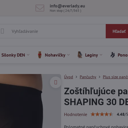
info​@everlady​.eu
Non stop ( 24/7/365 )
Hľadať
Silonky DEN
Nohavičky
Legíny
Pono
Úvod
Pančuchy
Plus size panč
Zoštíhľujúce p
SHAPING 30 D
Hodnotenie
4.48
/
Polomatné pančuchové nohavice 