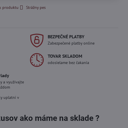
k produktu
Strážny pes
BEZPEČNÉ PLATBY
Zabezpečené platby online
TOVAR SKLADOM
odosielame bez čakania
rlady
y a využívajte
aždom
y uplatní v
 kusov ako máme na sklade ?