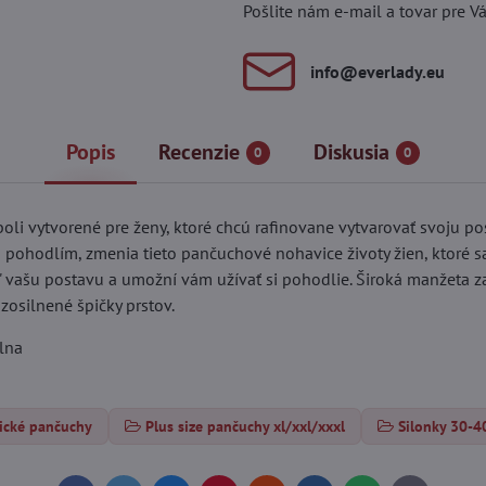
Pošlite nám e-mail a tovar pre V
info​@everlady​.eu
Popis
Recenzie
Diskusia
0
0
i vytvorené pre ženy, ktoré chcú rafinovane vytvarovať svoju p
pohodlím, zmenia tieto pančuchové nohavice životy žien, ktoré sa 
ašu postavu a umožní vám užívať si pohodlie. Široká manžeta zai
zosilnené špičky prstov.
lna
ické pančuchy
Plus size pančuchy xl/xxl/xxxl
Silonky 30-4