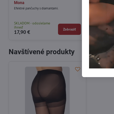
Mona
HEARTS 30
Efektné pančuchy s diamantami.
Elegantné, pol
nadčasovým vzo
SKLADOM - odosielame
SKLADOM - od
ihneď
ihneď
Zobraziť
17,90 €
17,90 €
Navštívené produkty