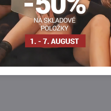
 DEN Mona
30 DEN Mona
omatné pančuchové nohavice s
Elegantné, polomatné pančuchové nohavi
rom srdiečok.
nadčasovým vzorom hviezdičiek.
osielame
SKLADOM - odosielame
ihneď
Zobraziť
Zobra
17,90 €