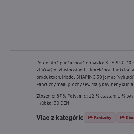
Polomatné pančuchové nohavice SHAPING 30 bol
kľúčovými vlastnosťami – korekčnou funkciou a 
produktoch. Model SHAPING 30 jemne "vyhladí" v
Pančuchy majú plochý šev, malý bavlnený klin a 
Zloženie: 87 % Polyamid; 12 % elastan; 1 % bav
Hrúbka: 30 DEN
Viac z kategórie
Pančuchy
Klas