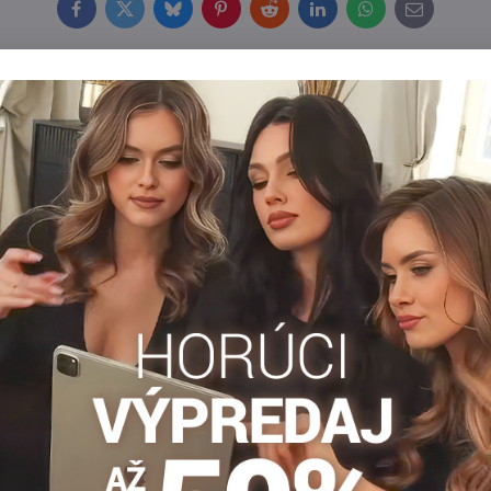
Facebook
Twitter
Bluesky
Pinterest
Reddit
LinkedIn
WhatsApp
E-
mail
e moletky so
Pančuchy pre moletky s
 QUEEN SIZE QUEEN OF
hviezdičkami QUEEN SIZE STA