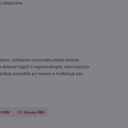
ás doplníme.
ostavu. Udržaním rovnováhy medzi dvoma
doteraz trápili v nepohodlných, stiesňujúcich
sťuje pohodlie pri nosení a nesťahuje pás.
0 DEN
Silonky DEN