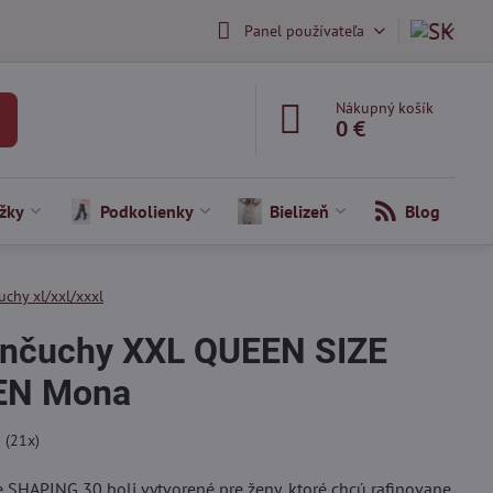
Panel používateľa
Nákupný košík
0 €
žky
Podkolienky
Bielizeň
Blog
uchy xl/xxl/xxxl
ančuchy XXL QUEEN SIZE
EN Mona
5
(
21
x)
SHAPING 30 boli vytvorené pre ženy, ktoré chcú rafinovane