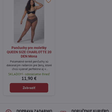
Pančuchy pre moletky
QUEEN SIZE CHARLOTTE 20
DEN Mona
Polomatné tenké pančuchy sú
dokonalým riešením pre ženy, ktoré
chcú vyzerať perfektne aj v
teplejších dňoch.
SKLADOM - odosielame ihneď
11,90 €
Zobraziť
DOPRAVA ZADARMO
DORUČENIE KURIÉROM