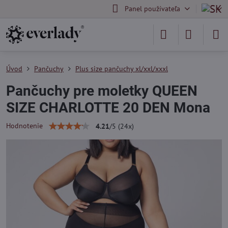
Panel používateľa
Úvod
Pančuchy
Plus size pančuchy xl/xxl/xxxl
Pančuchy pre moletky QUEEN
SIZE CHARLOTTE 20 DEN Mona
Hodnotenie
4.21
/
5
(
24
x)