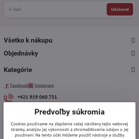
Odoberať
Všetko k nákupu
Objednávky
Kategórie
Facebook
Instagram
+421 919 060 751
Pondelok - Piatok : 09:00 - 15:00 hod.
Predvoľby súkromia
info​@everlady​.eu
Non stop ( 24/7/365 )
Cookies používame na zlepšenie vašej návštevy tejto webovej
stránky, analýzu jej výkonnosti a zhromažďovanie údajov o jej
používaní. Na tento účel môžeme použiť nástroje a služby