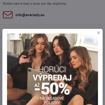
Pošlite nám e-mail a tovar pre Vás doplníme.
info​@everlady​.eu
Popis
Recenzie
0
Diskusia
0
Facebook
Twitter
Bluesky
Pinterest
Reddit
LinkedIn
WhatsApp
E-
mail
Podobné produkty