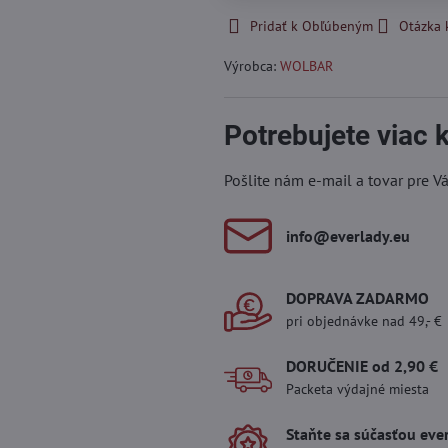
Pridať k Obľúbeným
Otázka 
Výrobca:
WOLBAR
Potrebujete viac
Pošlite nám e-mail a tovar pre V
info​@everlady​.eu
DOPRAVA ZADARMO
pri objednávke nad 49,- €
DORUČENIE od 2,90 €
Packeta výdajné miesta
Staňte sa súčasťou eve