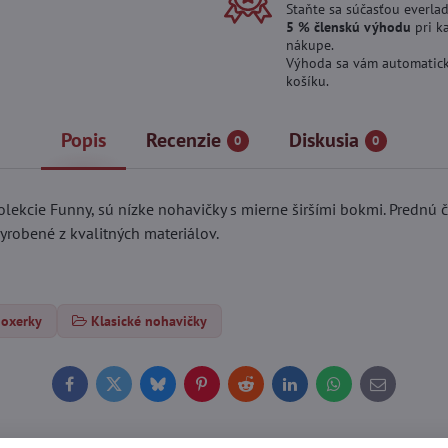
Staňte sa súčasťou everlad
5 % členskú výhodu
pri k
nákupe.
Výhoda sa vám automatick
košíku.
Popis
Recenzie
Diskusia
0
0
ekcie Funny, sú nízke nohavičky s mierne širšími bokmi. Prednú ča
yrobené z kvalitných materiálov.
boxerky
Klasické nohavičky
Facebook
Twitter
Bluesky
Pinterest
Reddit
LinkedIn
WhatsApp
E-
mail