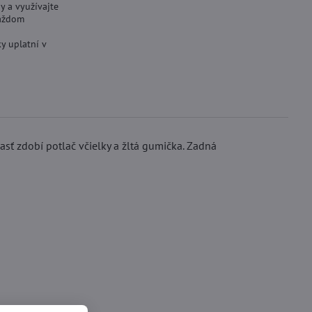
y a využívajte
aždom
y uplatní v
sť zdobí potlač včielky a žltá gumička. Zadná