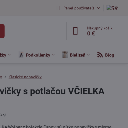
Panel používateľa
Nákupný košík
0 €
žky
Podkolienky
Bielizeň
Blog
ky
Klasické nohavičky
vičky s potlačou VČIELKA
(
5
x)
KA Wolbar z kolekcie Funny, sú nízke nohavičky s mierne