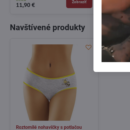
Zobraziť
11,90 €
12,20 €
Navštívené produkty
Roztomilé nohavičky s potlačou