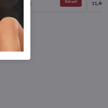
ziť
Zobraziť
11,40 €
9,90 €