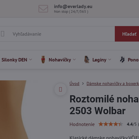
info​@everlady​.eu
Non stop ( 24/7/365 )
Hľadať
Silonky DEN
Nohavičky
Legíny
Pono
Úvod
Dámske nohavičky a boxer
Roztomilé noha
2503 Wolbar
Hodnotenie
4.4
/
5
Klasické dámske nohavičky VČIEL