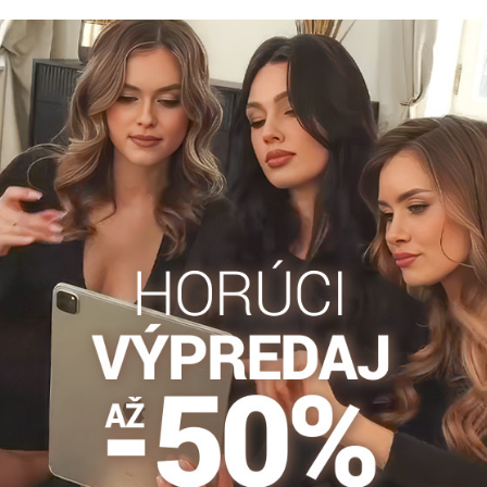
vičky s potlačou
Hladké bezšvové nohavičky ec
2502 Wolbar
Wolbar
e nohavičky MAČIATKA 2502
Klasické nohavičky eco-ES vyššieho strihu
e Funny, si ihneď obľúbite.
vyrobené z príjemnej bavlny.
osielame
SKLADOM - odosielame
ihneď