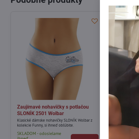
Zaujímavé nohavičky s potlačou
Dámske noha
SLONÍK 2501 Wolbar
MAČIATKA 
Klasické dámske nohavičky SLONÍK Wolbar z
Klasické dámsk
kolekcie Funny, si ihneď obľúbite.
Wolbar z kolekci
SKLADOM - odosielame
SKLADOM - od
ihneď
ihneď