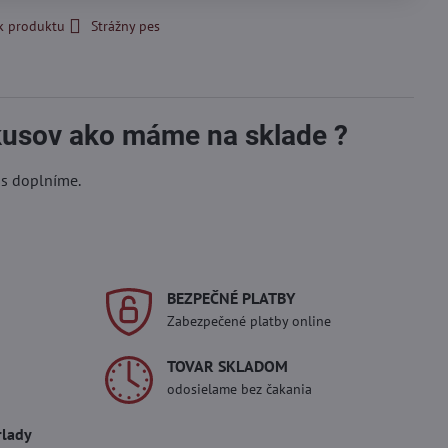
k produktu
Strážny pes
 kusov ako máme na sklade ?
ás doplníme.
BEZPEČNÉ PLATBY
Zabezpečené platby online
TOVAR SKLADOM
odosielame bez čakania
rlady