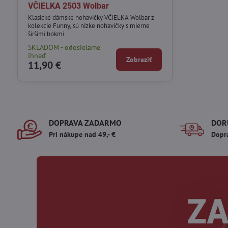
VČIELKA 2503 Wolbar
Klasické dámske nohavičky VČIELKA Wolbar z
kolekcie Funny, sú nízke nohavičky s mierne
širšími bokmi.
SKLADOM - odosielame
ihneď
Zobraziť
11,90 €
DOPRAVA ZADARMO
DOR
Pri nákupe nad 49,- €
Dopr