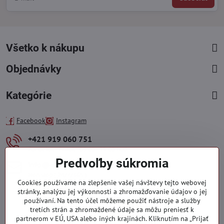
Všetko k nákupu
Objednávky
Kategórie
Facebook
Instagram
+421 919 060 751
Pondelok - Piatok : 09:00 - 15:00 hod.
Predvoľby súkromia
info​@everlady​.eu
Non stop ( 24/7/365 )
Cookies používame na zlepšenie vašej návštevy tejto webovej
stránky, analýzu jej výkonnosti a zhromažďovanie údajov o jej
používaní. Na tento účel môžeme použiť nástroje a služby
tretích strán a zhromaždené údaje sa môžu preniesť k
partnerom v EÚ, USA alebo iných krajinách. Kliknutím na „Prijať