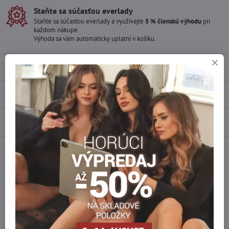
Staňte sa súčasťou everlady
Staňte sa súčasťou everlady a využívajte
5 % členskú výhodu
pri
každom nákupe.
Výhoda sa vám automaticky uplatní v košíku.
Popis
Recenzie
0
Diskusia
0
Facebook
Twitter
Bluesky
Pinterest
Reddit
LinkedIn
WhatsApp
E-
mail
Podobné produkty