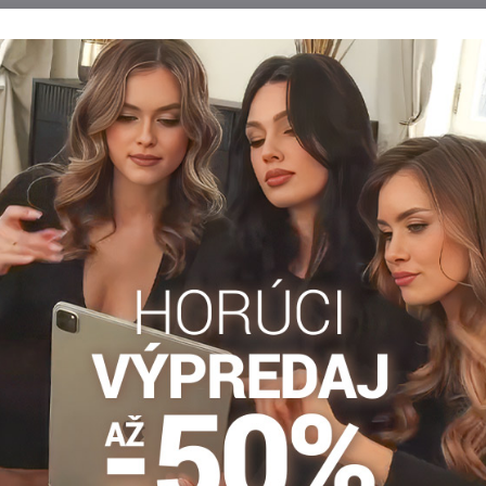
rované pančuchy
Dámske vzorované pančuchy
60DEN Marilyn
GRACE T03 60DEN Marilyn
ané pančuchy GRACE R01
Dámske vzorované pančuchy GRACE T03 
DEN Marilyn