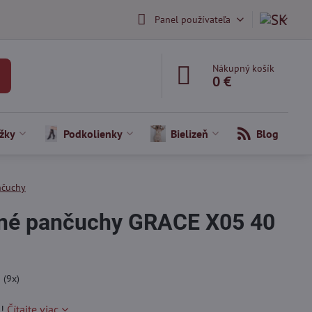
Panel používateľa
Nákupný košík
0 €
žky
Podkolienky
Bielizeň
Blog
nčuchy
ané pančuchy GRACE X05 40
5
(
9
x)
 !
Čítajte viac