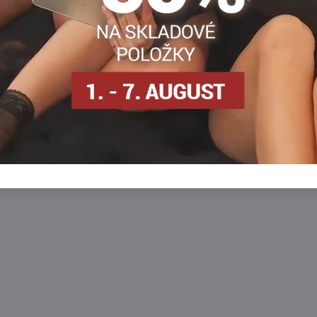
osielame
SKLADOM - odosielame
ihneď
Zobraziť
Zobra
9,40 €