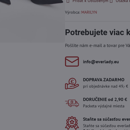
Pridať k Obľúbeným
Otázka 
Výrobca:
MARILYN
Potrebujete viac
Pošlite nám e-mail a tovar pre V
info​@everlady​.eu
DOPRAVA ZADARMO
pri objednávke nad 49,- €
DORUČENIE od 2,90 €
Packeta výdajné miesta
Staňte sa súčasťou eve
Staňte sa súčasťou everlad