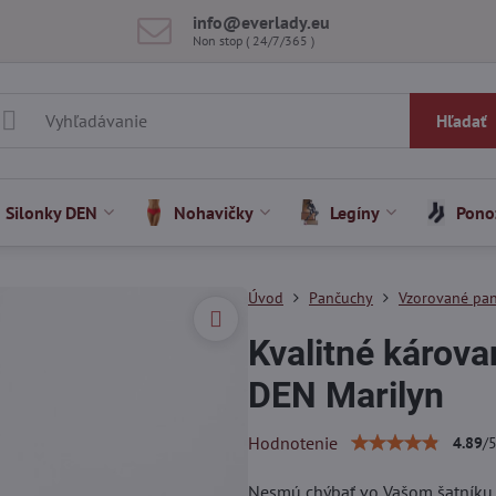
info​@everlady​.eu
Non stop ( 24/7/365 )
Hľadať
Silonky DEN
Nohavičky
Legíny
Pono
Úvod
Pančuchy
Vzorované pa
Kvalitné károv
DEN Marilyn
Hodnotenie
4.89
/
Nesmú chýbať vo Vašom šatníku