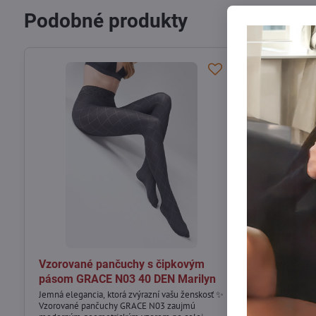
Podobné produkty
Vzorované pančuchy s čipkovým
Dámske vzo
pásom GRACE N03 40 DEN Marilyn
GRACE R01 
Jemná elegancia, ktorá zvýrazní vašu ženskosť ✨
Dámske vzorov
Vzorované pančuchy GRACE N03 zaujmú
60DEN Marilyn