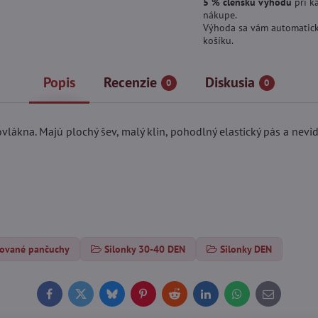
5 % členskú výhodu
pri k
nákupe.
Výhoda sa vám automatick
košíku.
Popis
Recenzie
Diskusia
0
0
ákna. Majú plochý šev, malý klin, pohodlný elastický pás a nevid
rované pančuchy
Silonky 30-40 DEN
Silonky DEN
Facebook
Twitter
Bluesky
Pinterest
Reddit
LinkedIn
WhatsApp
E-
mail