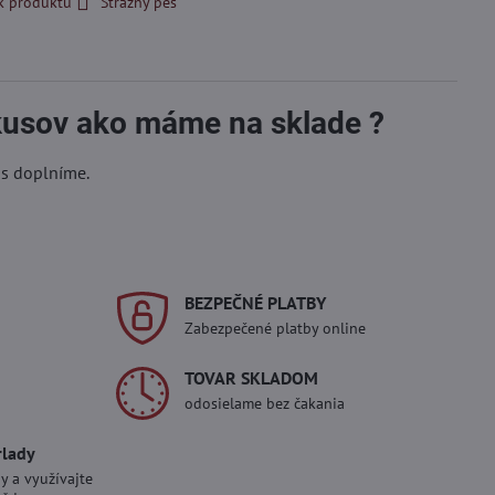
k produktu
Strážny pes
 kusov ako máme na sklade ?
ás doplníme.
BEZPEČNÉ PLATBY
Zabezpečené platby online
TOVAR SKLADOM
odosielame bez čakania
rlady
y a využívajte