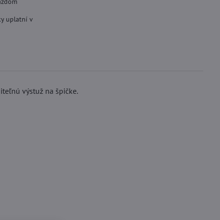
aždom
y uplatní v
iteľnú výstuž na špičke.