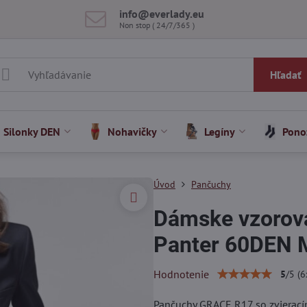
info​@everlady​.eu
Non stop ( 24/7/365 )
Hľadať
Silonky DEN
Nohavičky
Legíny
Pono
Úvod
Pančuchy
Dámske vzorov
Panter 60DEN M
Hodnotenie
5
/
5
(
6
Pančuchy GRACE R17 so zvierací