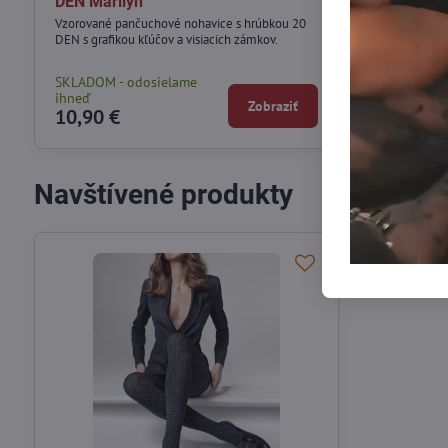
DEN Marilyn
Marilyn
Vzorované pančuchové nohavice s hrúbkou 20
Čierne pančuch
DEN s grafikou kľúčov a visiacich zámkov.
sieťoviny.
SKLADOM - odosielame
SKLADOM - od
ihneď
ihneď
Zobraziť
10,90 €
13,90 €
Navštívené produkty