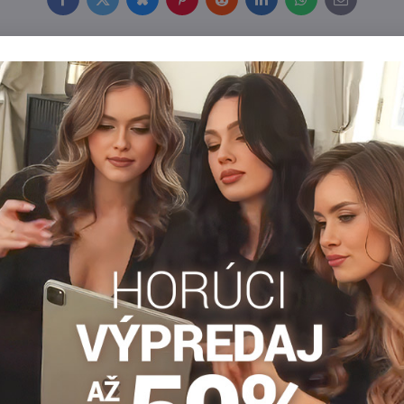
Facebook
Twitter
Bluesky
Pinterest
Reddit
LinkedIn
WhatsApp
E-
mail
ančuchy s
Vzorované pančuchy s bleskam
ým vzorom CHARLY A06
EMMY A01 20 DEN Marilyn