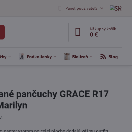
Panel používateľa
Nákupný košík
0 €
žky
Podkolienky
Bielizeň
Blog
ané pančuchy GRACE R17
arilyn
x)
m panter vzorom po celej ploche dodajú vášmu outfitu