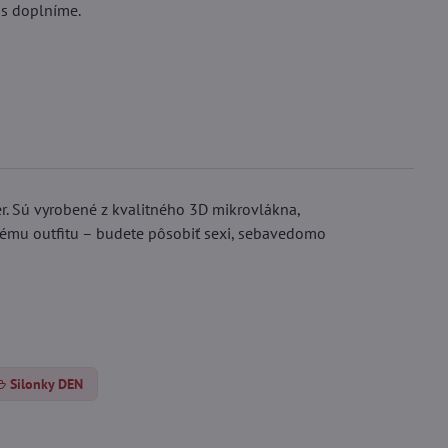
ás doplníme.
r. Sú vyrobené z kvalitného 3D mikrovlákna,
mnému outfitu – budete pôsobiť sexi, sebavedomo
Silonky DEN