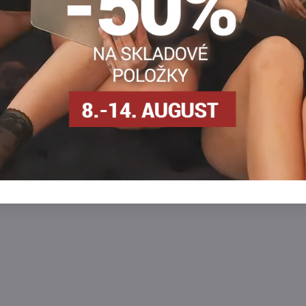
Jemné pančuchy s bleskami v čiernej aleb
červenej farbe.
y s geometrickým vzorom
osielame
SKLADOM - odosielame
ihneď
Zobraziť
Zobra
12,90 €