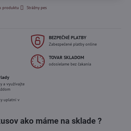
k produktu
Strážny pes
BEZPEČNÉ PLATBY
Zabezpečené platby online
TOVAR SKLADOM
odosielame bez čakania
rlady
y a využívajte
aždom
y uplatní v
 kusov ako máme na sklade ?