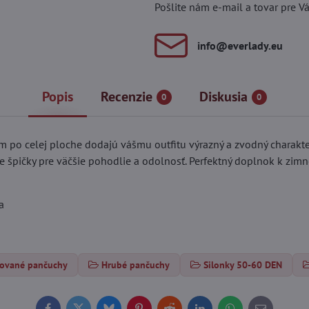
Pošlite nám e-mail a tovar pre V
info​@everlady​.eu
Popis
Recenzie
Diskusia
0
0
 po celej ploche dodajú vášmu outfitu výrazný a zvodný charakte
e špičky pre väčšie pohodlie a odolnosť. Perfektný doplnok k zi
a
rované pančuchy
Hrubé pančuchy
Silonky 50-60 DEN