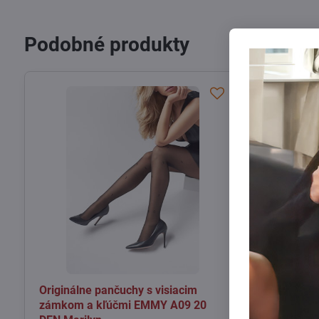
Podobné produkty
Originálne pančuchy s visiacim
Sieťované p
zámkom a kľúčmi EMMY A09 20
geometrick