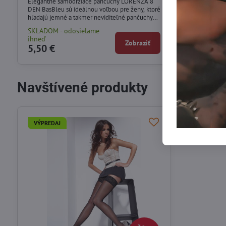
Elegantné samodržiace pančuchy LORENZA 8
Klasické samodr
DEN BasBleu sú ideálnou voľbou pre ženy, ktoré
stehne.
hľadajú jemné a takmer neviditeľné pančuchy
na teplé dni.
SKLADOM - odosielame
SKLADOM - od
ihneď
ihneď
Zobraziť
5,50 €
5,50 €
Navštívené produkty
VÝPREDAJ