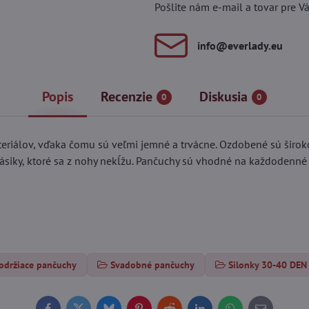
Pošlite nám e-mail a tovar pre V
info​@everlady​.eu
Popis
Recenzie
Diskusia
0
0
eriálov, vďaka čomu sú veľmi jemné a trvácne. Ozdobené sú širok
 pásiky, ktoré sa z nohy nekĺžu. Pančuchy sú vhodné na každoden
održiace pančuchy
Svadobné pančuchy
Silonky 30-40 DEN