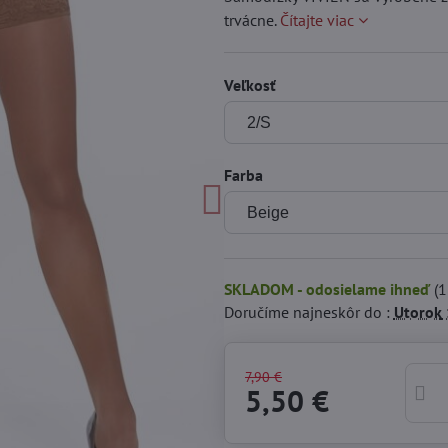
trvácne.
Čítajte viac
Veľkosť
Farba
SKLADOM - odosielame ihneď
(
1
Doručíme najneskôr do :
Utorok
7,90 €
5,50 €