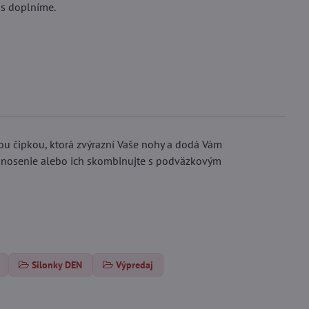
ás doplníme.
ou čipkou, ktorá zvýrazní Vaše nohy a dodá Vám
né nosenie alebo ich skombinujte s podväzkovým
Silonky DEN
Výpredaj