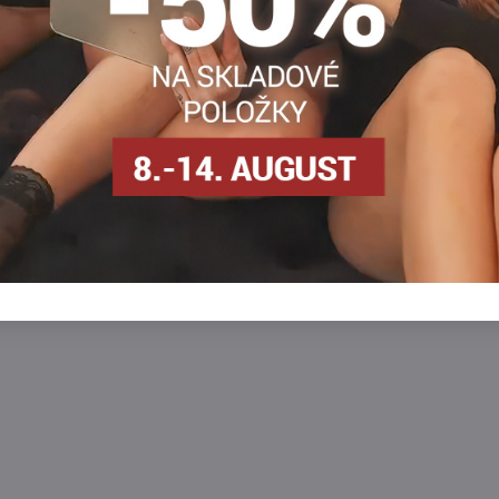
žky s čipkovým pásikom na
Samodržky KAMA sú vyrobené z kvalitnýc
materiálov, vďaka čomu sú jemnejšie a
trvácnejšie.
osielame
SKLADOM - odosielame
ihneď
Zobraziť
Zobra
6,20 €