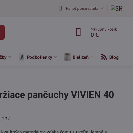
Panel používateľa
Nákupný košík
0 €
žky
Podkolienky
Bielizeň
Blog
žiace pančuchy VIVIEN 40
5
(
13
x)
kvalitných materiálov, vďaka čomu sú veľmi jemné a