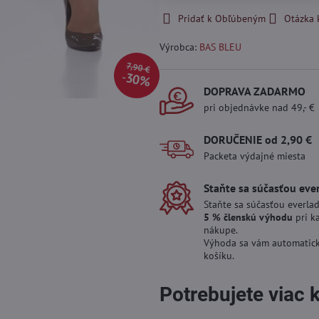
Pridať k Obľúbeným
Otázka 
Výrobca:
BAS BLEU
7,90 €
30%
DOPRAVA ZADARMO
pri objednávke nad 49,- €
DORUČENIE od 2,90 €
Packeta výdajné miesta
Staňte sa súčasťou eve
Staňte sa súčasťou everlad
5 % členskú výhodu
pri k
nákupe.
Výhoda sa vám automatick
košíku.
Potrebujete viac