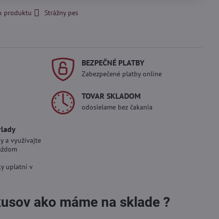
k produktu
Strážny pes
BEZPEČNÉ PLATBY
Zabezpečené platby online
TOVAR SKLADOM
odosielame bez čakania
rlady
y a využívajte
aždom
y uplatní v
 kusov ako máme na sklade ?