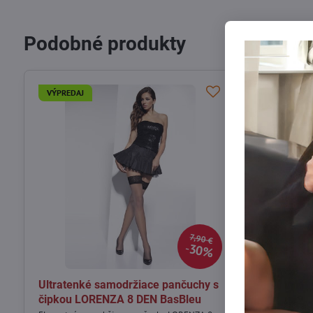
Podobné produkty
VÝPREDAJ
VÝPREDAJ
7,90 €
30%
Ultratenké samodržiace pančuchy s
Dámske sam
čipkou LORENZA 8 DEN BasBleu
HUSH 20 DE