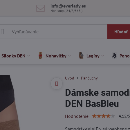
info​@everlady​.eu
Non stop ( 24/7/365 )
Hľadať
Silonky DEN
Nohavičky
Legíny
Pono
Úvod
Pančuchy
Dámske samodr
DEN BasBleu
Hodnotenie
4.15
/
Samodržky VIVIEN sú vyrobené z 