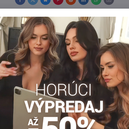
Facebook
Twitter
Bluesky
Pinterest
Reddit
LinkedIn
WhatsApp
E-
mail
VÝPREDAJ
8,
7,90 €
30%
3
održiace pančuchy
Dámske samodržiace pančuchy
N BasBleu
KAMA 20DEN BasBleu