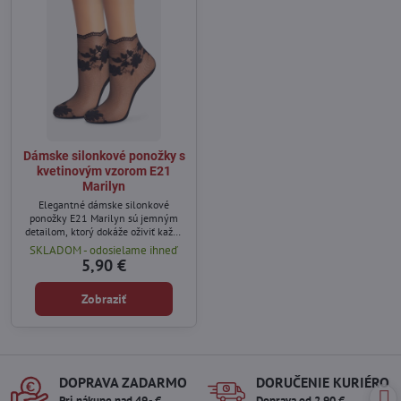
Dámske silonkové ponožky s
kvetinovým vzorom E21
Marilyn
Elegantné dámske silonkové
ponožky E21 Marilyn sú jemným
detailom, ktorý dokáže oživiť každý
outfit.
SKLADOM - odosielame ihneď
5,90 €
Zobraziť
DOPRAVA ZADARMO
DORUČENIE KURIÉROM
Pri nákupe nad 49,- €
Doprava od 2,90 €