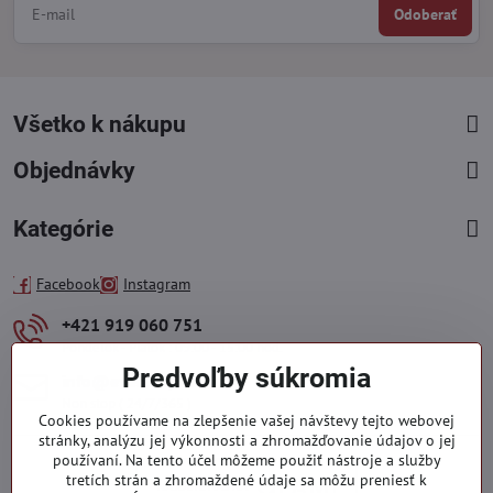
Odoberať
Všetko k nákupu
Objednávky
Kategórie
Facebook
Instagram
+421 919 060 751
Pondelok - Piatok : 09:00 - 15:00 hod.
Predvoľby súkromia
info​@everlady​.eu
Non stop ( 24/7/365 )
Cookies používame na zlepšenie vašej návštevy tejto webovej
stránky, analýzu jej výkonnosti a zhromažďovanie údajov o jej
používaní. Na tento účel môžeme použiť nástroje a služby
tretích strán a zhromaždené údaje sa môžu preniesť k