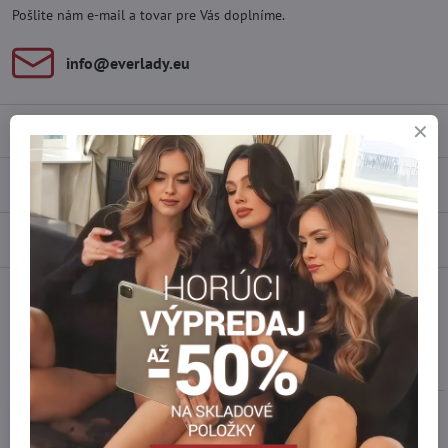
Pošlite nám e-mail a tovar pre Vás doplníme.
info​@everlady​.eu
Popis
Recenzie
0
Diskusia
0
Facebook
Twitter
Bluesky
Pinterest
Reddit
LinkedIn
WhatsApp
E-
mail
Podobné produkty