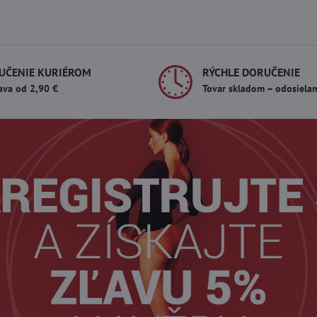
UČENIE KURIÉROM
RÝCHLE DORUČENIE
ava od 2,90 €
Tovar skladom – odosiela