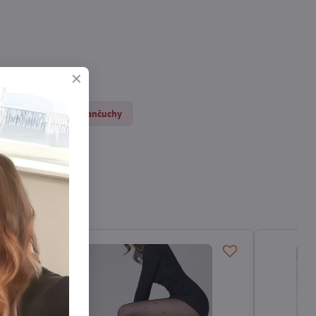
ilonky DEN
Pančuchy