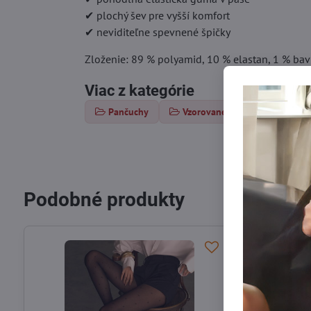
✔ plochý šev pre vyšší komfort
✔ neviditeľne spevnené špičky
Zloženie: 89 % polyamid, 10 % elastan, 1 % bav
Viac z kategórie
Pančuchy
Vzorované pančuchy
T
Podobné produkty