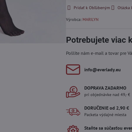
Pridať k Obľúbeným
Otázka 
Výrobca:
MARILYN
Potrebujete viac
Pošlite nám e-mail a tovar pre V
info​@everlady​.eu
DOPRAVA ZADARMO
pri objednávke nad 49,- €
DORUČENIE od 2,90 €
Packeta výdajné miesta
Staňte sa súčasťou eve