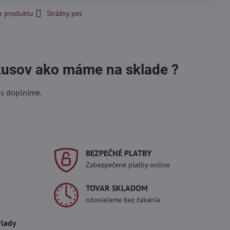
k produktu
Strážny pes
 kusov ako máme na sklade ?
ás doplníme.
BEZPEČNÉ PLATBY
Zabezpečené platby online
TOVAR SKLADOM
odosielame bez čakania
rlady