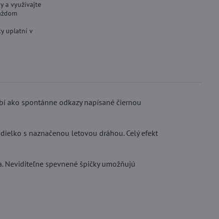
y a využívajte
aždom
y uplatní v
bí ako spontánne odkazy napísané čiernou
tadielko s naznačenou letovou dráhou. Celý efekt
a. Neviditeľne spevnené špičky umožňujú