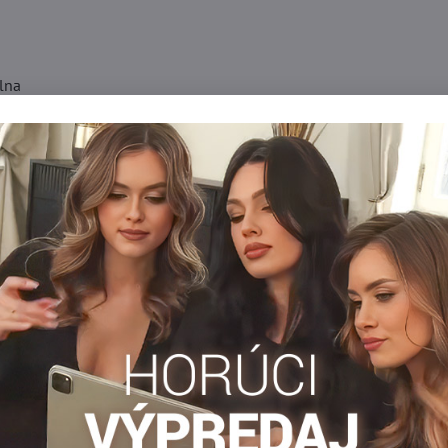
lna
enké pančuchy
Silonky 15-20 DEN
Módne novinky
S
Facebook
Twitter
Bluesky
Pinterest
Reddit
LinkedIn
WhatsApp
E-
mail