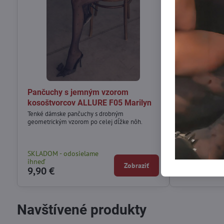
Pančuchy s jemným vzorom
Matné panč
kosoštvorcov ALLURE F05 Marilyn
vzorom bod
Tenké dámske pančuchy s drobným
Krycie dámske 
geometrickým vzorom po celej dĺžke nôh.
ozdobené jemn
rozmiestneným 
postave ľahkosť 
SKLADOM - odosielame
SKLADOM - od
ihneď
ihneď
Zobraziť
9,90 €
12,90 €
Navštívené produkty