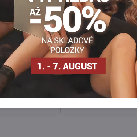
uchy s pravidelným
Tenké pančuchy so zamatovým
iek ALLURE F16 Marilyn
detailmi ALLURE F13 Marilyn
pančuchy s matným povrchom,
Ľahké dámske pančuchy so zamatovými
ým, rovnomerne
detailmi, ktoré spájajú jemnosť transparen
vzorom bodiek, ktorý dodáva
tkaniny s výrazným grafickým štýlom.
a rytmus.
osielame
SKLADOM - odosielame
ihneď
Zobraziť
Zobra
12,90 €