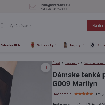
info​@everlady​.eu
Non stop ( 24/7/365 )
Hľadať
Silonky DEN
Nohavičky
Legíny
Pono
Úvod
Pančuchy
Vzorované pa
Dámske tenké 
G009 Marilyn
Hodnotenie
5
/
5
(
2
Tenké pančuchy ALLURE G009 Mar