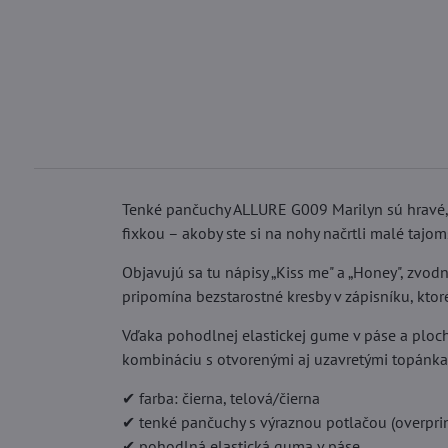
Tenké pančuchy ALLURE G009 Marilyn sú hravé, 
fixkou – akoby ste si na nohy načrtli malé tajom
Objavujú sa tu nápisy „Kiss me" a „Honey", zvod
pripomína bezstarostné kresby v zápisníku, ktoré
Vďaka pohodlnej elastickej gume v páse a ploc
kombináciu s otvorenými aj uzavretými topánka
✔ farba: čierna, telová/čierna
✔ tenké pančuchy s výraznou potlačou (overprin
✔ pohodlná elastická guma v páse