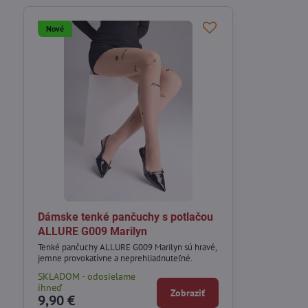
Nové
Dámske tenké pančuchy s potlačou
ALLURE G009 Marilyn
Tenké pančuchy ALLURE G009 Marilyn sú hravé,
jemne provokatívne a neprehliadnuteľné.
SKLADOM - odosielame
ihneď
Zobraziť
9,90 €