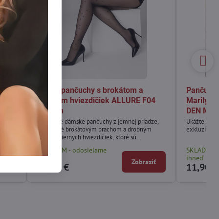
i
Tenké pančuchy s brokátom a
Pančuchy
motívom hviezdičiek ALLURE F04
Marilyn 
Marilyn
DEN Mari
tnej
Priesvitné dámske pančuchy z jemnej priadze,
Ukážte svoju
ozdobené brokátovým prachom a drobným
exkluzívnym
vzorom čiernych hviezdičiek, ktoré sú
rovnomerne rozmiestnené po celej dĺžke nôh.
SKLADOM - odosielame
SKLADOM -
ihneď
ihneď
ziť
Zobraziť
12,90 €
11,90 €