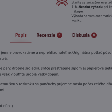
Staňte sa súčasťou everlad
5 % členskú výhodu
pri k
nákupe.
Výhoda sa vám automatick
košíku.
Popis
Recenzie
Diskusia
0
0
jemne provokatívne a neprehliadnuteľné. Originálna potlač pôso
stvá.
né pery, drobné srdiečka, srdce prestrelené šípom aj papierové lie
 však v outfite urobia veľký dojem.
hému švu v rozkroku sa pančuchy príjemne nosia počas celého dň
mi.
t efekt)