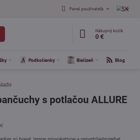
Panel používateľa
Nákupný košík
0 €
žky
Podkolienky
Bielizeň
Blog
nčuchy
pančuchy s potlačou ALLURE
x)
ilyn sú hravé, jemne provokatívne a neprehliadnuteľné.