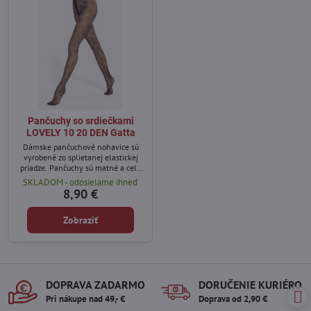
Pančuchy so srdiečkami
LOVELY 10 20 DEN Gatta
Dámske pančuchové nohavice sú
vyrobené zo splietanej elastickej
priadze. Pančuchy sú matné a celé
zdobené srdiečkami.
SKLADOM - odosielame ihneď
8,90 €
Zobraziť
DOPRAVA ZADARMO
DORUČENIE KURIÉROM
Pri nákupe nad 49,- €
Doprava od 2,90 €