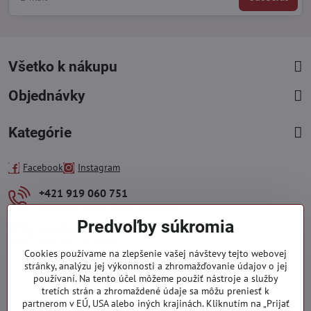
Všetko k nákupu
Objednávky
Kategórie
Facebook
Instagram
+421 919 060 751
Pondelok - Piatok : 09:00 - 15:00 hod.
Predvoľby súkromia
info​@everlady​.eu
Non stop ( 24/7/365 )
Cookies používame na zlepšenie vašej návštevy tejto webovej
stránky, analýzu jej výkonnosti a zhromažďovanie údajov o jej
používaní. Na tento účel môžeme použiť nástroje a služby
tretích strán a zhromaždené údaje sa môžu preniesť k
partnerom v EÚ, USA alebo iných krajinách. Kliknutím na „Prijať