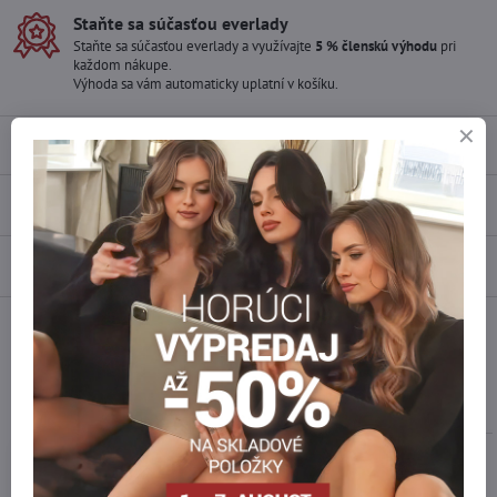
Staňte sa súčasťou everlady
Staňte sa súčasťou everlady a využívajte
5 % členskú výhodu
pri
každom nákupe.
Výhoda sa vám automaticky uplatní v košíku.
Popis
Recenzie
0
Diskusia
0
Facebook
Twitter
Bluesky
Pinterest
Reddit
LinkedIn
WhatsApp
E-
mail
Podobné produkty