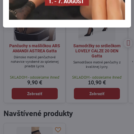
Pančuchy s mašličkou ARS
Samodržky so srdiečkom
AMANDI ASTREA Gatta
LOVELY CALZE 20 DEN
Gatta
Dámske matné pančuchové
nohavice vyrobené zo spletenej
Samodržiace matné pančuchy z
V
priadze Lycra.
kvalitnej lycry.
SKLADOM - odosielame ihneď
SKLADOM - odosielame ihneď
9,90 €
10,90 €
Zobraziť
Zobraziť
Navštívené produkty