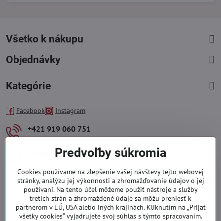
Všetko k nákupu
Objednávky
Kategórie
Facebook
Instagram
+421 919 060 751
Pondelok - Piatok : 09:00 - 15:00 hod.
Predvoľby súkromia
info​@everlady​.eu
Non stop ( 24/7/365 )
Cookies používame na zlepšenie vašej návštevy tejto webovej
stránky, analýzu jej výkonnosti a zhromažďovanie údajov o jej
používaní. Na tento účel môžeme použiť nástroje a služby
tretích strán a zhromaždené údaje sa môžu preniesť k
partnerom v EÚ, USA alebo iných krajinách. Kliknutím na „Prijať
všetky cookies“ vyjadrujete svoj súhlas s týmto spracovaním.