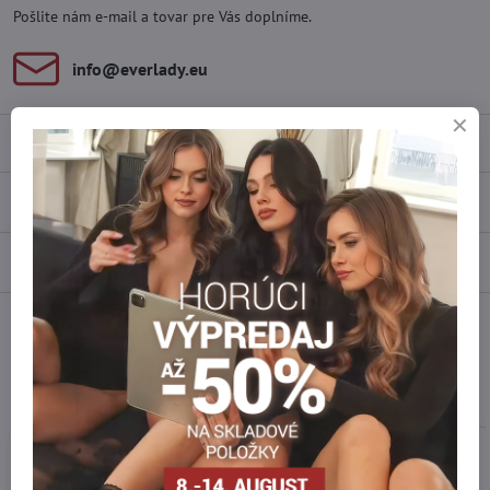
Pošlite nám e-mail a tovar pre Vás doplníme.
info​@everlady​.eu
Popis
Recenzie
0
Diskusia
0
Facebook
Twitter
Bluesky
Pinterest
Reddit
LinkedIn
WhatsApp
E-
mail
Podobné produkty