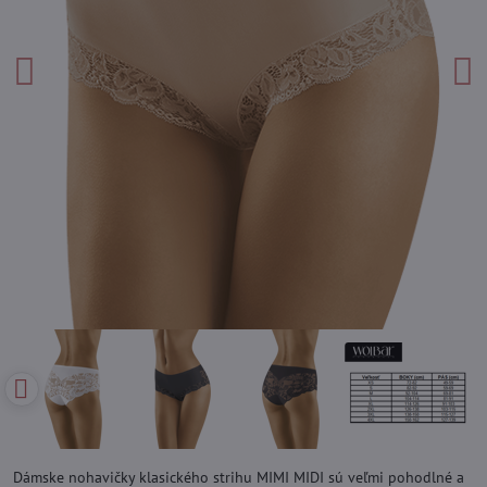
Dámske nohavičky klasického strihu MIMI MIDI sú veľmi pohodlné a