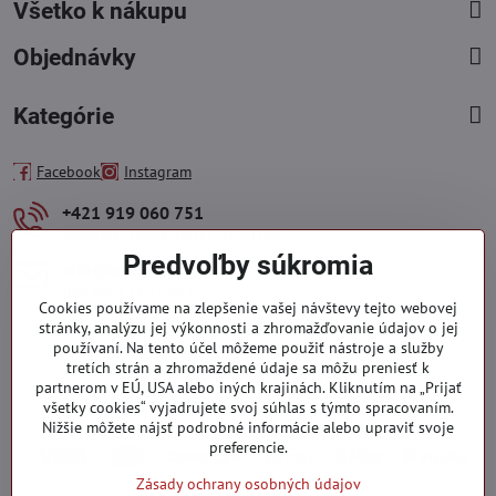
Všetko k nákupu
Objednávky
Kategórie
Facebook
Instagram
+421 919 060 751
Pondelok - Piatok : 09:00 - 15:00 hod.
Predvoľby súkromia
info​@everlady​.eu
Non stop ( 24/7/365 )
Cookies používame na zlepšenie vašej návštevy tejto webovej
stránky, analýzu jej výkonnosti a zhromažďovanie údajov o jej
používaní. Na tento účel môžeme použiť nástroje a služby
tretích strán a zhromaždené údaje sa môžu preniesť k
partnerom v EÚ, USA alebo iných krajinách. Kliknutím na „Prijať
všetky cookies“ vyjadrujete svoj súhlas s týmto spracovaním.
Nižšie môžete nájsť podrobné informácie alebo upraviť svoje
preferencie.
Zásady ochrany osobných údajov