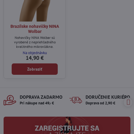
Brazílske nohavičky NINA
Wolbar
Nohavičky NINA Wolbar sú
vyrobené z nepriehľadného
kvalitného mikrovlákna.
Na objednávku
14,90 €
Zobraziť
DOPRAVA ZADARMO
DORUČENIE KURIÉROM
Pri nákupe nad 49,- €
Doprava od 2,90 €