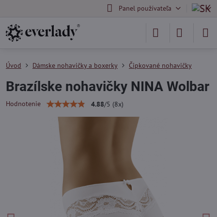
Panel používateľa
Úvod
Dámske nohavičky a boxerky
Čipkované nohavičky
Brazílske nohavičky NINA Wolbar
Hodnotenie
4.88
/
5
(
8
x)