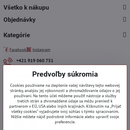
Všetko k nákupu
Objednávky
Kategórie
Facebook
Instagram
+421 919 060 751
Pondelok - Piatok : 09:00 - 15:00 hod.
Predvoľby súkromia
info​@everlady​.eu
Non stop ( 24/7/365 )
Cookies používame na zlepšenie vašej návštevy tejto webovej
stránky, analýzu jej výkonnosti a zhromažďovanie údajov o jej
používaní. Na tento účel môžeme použiť nástroje a služby
tretích strán a zhromaždené údaje sa môžu preniesť k
partnerom v EÚ, USA alebo iných krajinách. Kliknutím na „Prijať
všetky cookies“ vyjadrujete svoj súhlas s týmto spracovaním.
Nižšie môžete nájsť podrobné informácie alebo upraviť svoje
preferencie.