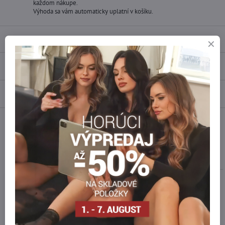
každom nákupe.
Výhoda sa vám automaticky uplatní v košíku.
Popis
Recenzie
0
Diskusia
0
Facebook
Twitter
Bluesky
Pinterest
Reddit
LinkedIn
WhatsApp
E-
mail
Podobné produkty