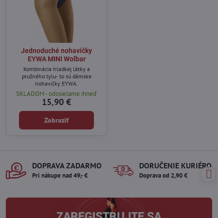
Jednoduché nohavičky
EYWA MINI Wolbar
Kombinácia hladkej látky a
pružného tylu- to sú dámske
nohavičky EYWA.
SKLADOM - odosielame ihneď
15,90 €
Zobraziť
DOPRAVA ZADARMO
DORUČENIE KURIÉROM
Pri nákupe nad 49,- €
Doprava od 2,90 €