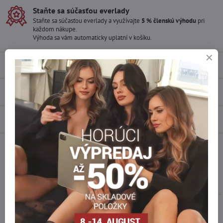
Staňte sa súčasťou everlady
Staňte sa súčasťou everlady a využívajte
5 % členskú výhodu
pri
každom nákupe.
Výhoda sa vám automaticky uplatní v košíku.
Popis
Recenzie
0
Diskusia
0
Facebook
Twitter
Bluesky
Pinterest
Reddit
LinkedIn
WhatsApp
E-
mail
Podobné produkty