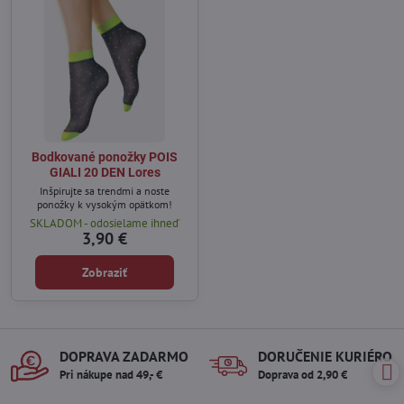
Bodkované ponožky POIS
GIALI 20 DEN Lores
Inšpirujte sa trendmi a noste
ponožky k vysokým opätkom!
SKLADOM - odosielame ihneď
3,90 €
Zobraziť
DOPRAVA ZADARMO
DORUČENIE KURIÉROM
Pri nákupe nad 49,- €
Doprava od 2,90 €