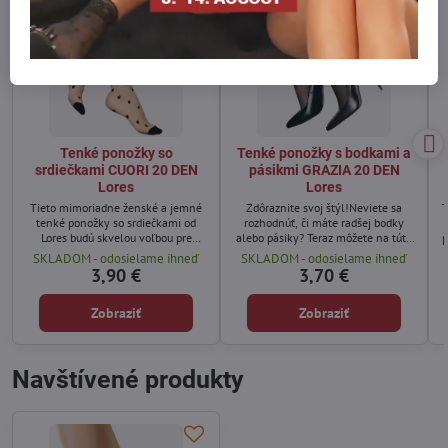
Tenké ponožky so
Tenké ponožky s bodkami a
srdiečkami CUORI 20 DEN
pásikmi GRAZIA 20 DEN
Lores
Lores
Tieto mimoriadne ženské a jemné
Zdôraznite svoj štýl!Neviete sa
T
tenké ponožky so srdiečkami od
rozhodnúť, či máte radšej bodky
Lores budú skvelou voľbou pre
alebo pásiky? Teraz môžete na túto
p
všetky ženy, ktoré chcú osviežiť svoj
dilemu zabudnúť vďaka novému
SKLADOM - odosielame ihneď
SKLADOM - odosielame ihneď
šatník.
modelu jemných, originálnych
3,90 €
3,70 €
ponožiek - s bodkami aj prúžkami!
Pri kombinovaní týchto vzorov
Zobraziť
Zobraziť
môžete teoreticky očakávať chaos,
no tenké ponožky s bodkami a
prúžkami od značky Lores dokazujú,
že to tak nemusí byť!
Navštívené produkty