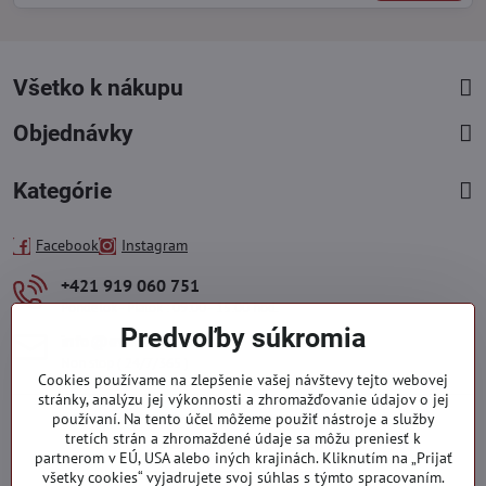
Všetko k nákupu
Objednávky
Kategórie
Facebook
Instagram
+421 919 060 751
Pondelok - Piatok : 09:00 - 15:00 hod.
Predvoľby súkromia
info​@everlady​.eu
Non stop ( 24/7/365 )
Cookies používame na zlepšenie vašej návštevy tejto webovej
stránky, analýzu jej výkonnosti a zhromažďovanie údajov o jej
používaní. Na tento účel môžeme použiť nástroje a služby
tretích strán a zhromaždené údaje sa môžu preniesť k
partnerom v EÚ, USA alebo iných krajinách. Kliknutím na „Prijať
všetky cookies“ vyjadrujete svoj súhlas s týmto spracovaním.