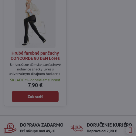
Hrubé farebné pančuchy
CONCORDE 80 DEN Lores
Univerzálne dámske pančuchové
nohavice značky Lores s
univerzálnym dizajnom hodiace sa
k mnohým štýlom a na rôzne
SKLADOM - odosielame ihneď
príležitosti.
7,90 €
Zobraziť
DOPRAVA ZADARMO
DORUČENIE KURIÉROM
Pri nákupe nad 49,- €
Doprava od 2,90 €