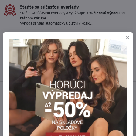
Staňte sa súčasťou everlady
Staňte sa súčasťou everlady a využívajte
5 % členskú výhodu
pri
každom nákupe.
Výhoda sa vám automaticky uplatní v košíku.
Popis
Recenzie
0
Diskusia
0
Facebook
Twitter
Bluesky
Pinterest
Reddit
LinkedIn
WhatsApp
E-
mail
Podobné produkty