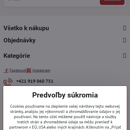
Všetko k nákupu
Objednávky
Kategórie
Facebook
Instagram
+421 919 060 751
Pondelok - Piatok : 09:00 - 15:00 hod.
Predvoľby súkromia
info​@everlady​.eu
Non stop ( 24/7/365 )
Cookies používame na zlepšenie vašej návštevy tejto webovej
stránky, analýzu jej výkonnosti a zhromažďovanie údajov o jej
používaní. Na tento účel môžeme použiť nástroje a služby
tretích strán a zhromaždené údaje sa môžu preniesť k
partnerom v EÚ, USA alebo iných krajinách. Kliknutím na „Prijať