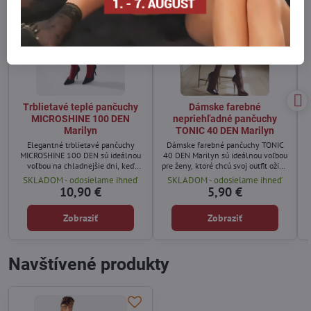
Trblietavé teplé pančuchy
Dámske farebné
MICROSHINE 100 DEN
nepriehľadné pančuchy
Marilyn
TONIC 40 DEN Marilyn
Elegantné trblietavé pančuchy
Dámske farebné pančuchy TONIC
MICROSHINE 100 DEN sú ideálnou
40 DEN Marilyn sú ideálnou voľbou
voľbou na chladnejšie dni, keď
pre ženy, ktoré chcú svoj outfit oživiť
chcete zostať v teple a zároveň
farbou a štýlom.
SKLADOM - odosielame ihneď
SKLADOM - odosielame ihneď
zaujať štýlovým vzhľadom.
10,90 €
5,90 €
Zobraziť
Zobraziť
Navštívené produkty