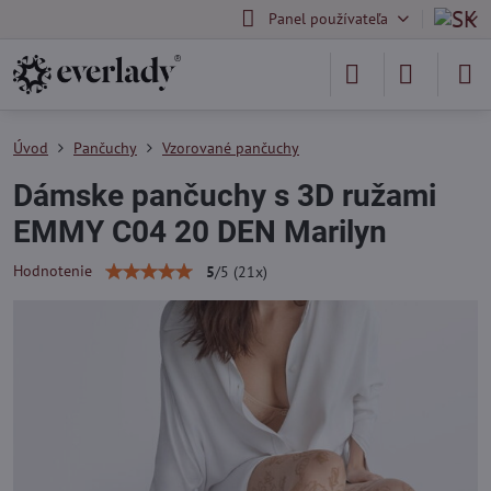
Panel používateľa
Úvod
Pančuchy
Vzorované pančuchy
Dámske pančuchy s 3D ružami
EMMY C04 20 DEN Marilyn
Hodnotenie
5
/
5
(
21
x)