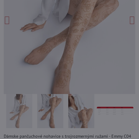
Dámske pančuchové nohavice s trojrozmernými ružami - Emmy C04