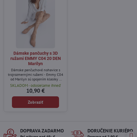
Dámske pančuchy s 3D
ružami EMMY C04 20 DEN
Marilyn
Dámske pančuchové nohavice s
trojrozmernými ružami - Emmy C04
od Marilyn sú spojením klasiky a
moderny.
SKLADOM - odosielame ihneď
10,90 €
Zobraziť
DOPRAVA ZADARMO
DORUČENIE KURIÉROM
Pri nákupe nad 49,- €
Doprava od 2,90 €