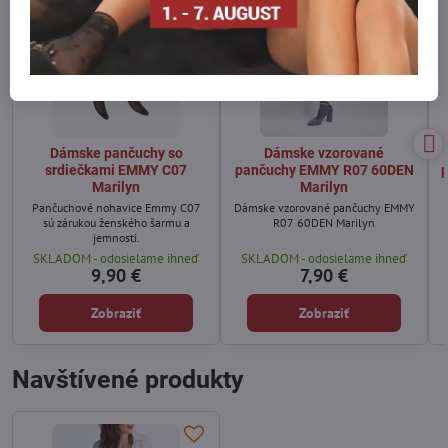
Dámske pančuchy so
Dámske vzorované
srdiečkami EMMY C07
pančuchy EMMY R07 60DEN
Marilyn
Marilyn
Pančuchové nohavice Emmy C07
Dámske vzorované pančuchy EMMY
sú zárukou ženského šarmu a
R07 60DEN Marilyn
jemnosti.
SKLADOM - odosielame ihneď
SKLADOM - odosielame ihneď
9,90 €
7,90 €
Zobraziť
Zobraziť
Navštívené produkty