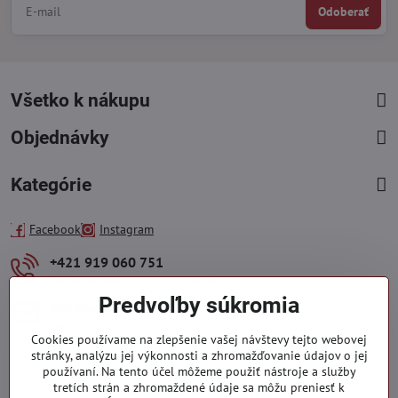
Odoberať
Všetko k nákupu
Objednávky
Kategórie
Facebook
Instagram
+421 919 060 751
Pondelok - Piatok : 09:00 - 15:00 hod.
Predvoľby súkromia
info​@everlady​.eu
Non stop ( 24/7/365 )
Cookies používame na zlepšenie vašej návštevy tejto webovej
stránky, analýzu jej výkonnosti a zhromažďovanie údajov o jej
používaní. Na tento účel môžeme použiť nástroje a služby
tretích strán a zhromaždené údaje sa môžu preniesť k