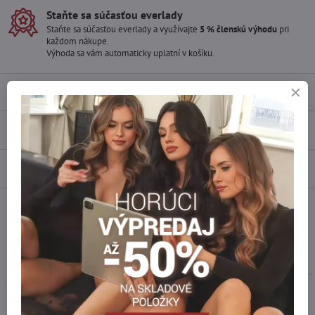
Staňte sa súčasťou everlady
Staňte sa súčasťou everlady a využívajte
5 % členskú výhodu
pri
každom nákupe.
Výhoda sa vám automaticky uplatní v košíku.
Popis
Recenzie
0
Diskusia
0
Facebook
Twitter
Bluesky
Pinterest
Reddit
LinkedIn
WhatsApp
E-
mail
Podobné produkty