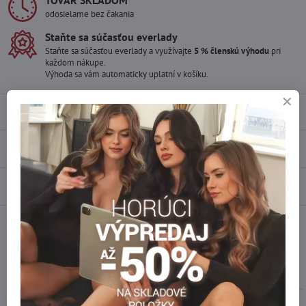
TOVAR SKLADOM
odosielame bez čakania
Staňte sa súčasťou everlady
Staňte sa súčasťou everlady a využívajte
5 % členskú výhodu
pri
každom nákupe.
Výhoda sa vám automaticky uplatní v košíku.
Popis
Recenzie
0
Diskusia
0
Facebook
Twitter
Bluesky
Pinterest
Reddit
LinkedIn
WhatsApp
E-
mail
Podobné produkty