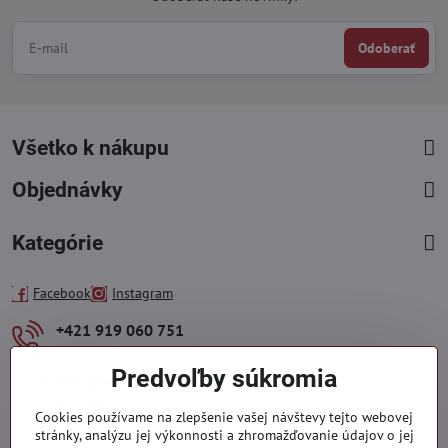
Odoberať
Všetko k nákupu
Objednávky
Kategórie
Facebook
Instagram
+421 919 060 751
Pondelok - Piatok : 09:00 - 15:00 hod.
Predvoľby súkromia
info​@everlady​.eu
Non stop ( 24/7/365 )
Cookies používame na zlepšenie vašej návštevy tejto webovej
stránky, analýzu jej výkonnosti a zhromažďovanie údajov o jej