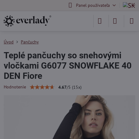
Panel používateľa
Úvod
Pančuchy
Teplé pančuchy so snehovými
vločkami G6077 SNOWFLAKE 40
DEN Fiore
Hodnotenie
4.67
/
5
(
15
x)