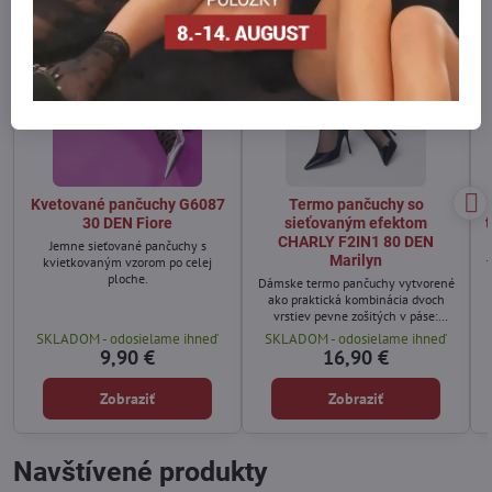
Kvetované pančuchy G6087
Termo pančuchy so
30 DEN Fiore
sieťovaným efektom
CHARLY F2IN1 80 DEN
Jemne sieťované pančuchy s
Marilyn
kvietkovaným vzorom po celej
ploche.
Dámske termo pančuchy vytvorené
ako praktická kombinácia dvoch
vrstiev pevne zošitých v páse:
vnútornej mäkkej termo pančuchy v
SKLADOM - odosielame ihneď
SKLADOM - odosielame ihneď
telovej farbe, ktorá prilieha k
9,90 €
16,90 €
pokožke a poskytuje teplo, a
vrchnej klasickej sieťovanej
Zobraziť
Zobraziť
pančuchy, ktorá vytvára
polopriehľadný módny efekt a
zvýrazňuje línie nôh.
Navštívené produkty