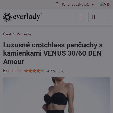
Panel používateľa
Úvod
Pančuchy
Luxusné crotchless pančuchy s
kamienkami VENUS 30/60 DEN
Amour
Hodnotenie
4.22
/
5
(
9
x)