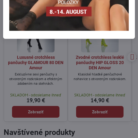
Luxusné crotchless
Zvodné crotchless lesklé
pančuchy GLAMOUR 80 DEN
pančuchy HIP GLOSS 20
Amour
DEN Amour
Exkluzívne sexi pančuchy s
Klasické hladké pančuchové
otvoreným rozkrokom a efektným
nohavice s otvoreným rozkrokom.
zdobením na stehnách.
SKLADOM - odosielame ihneď
SKLADOM - odosielame ihneď
19,90 €
14,90 €
Zobraziť
Zobraziť
Navštívené produkty