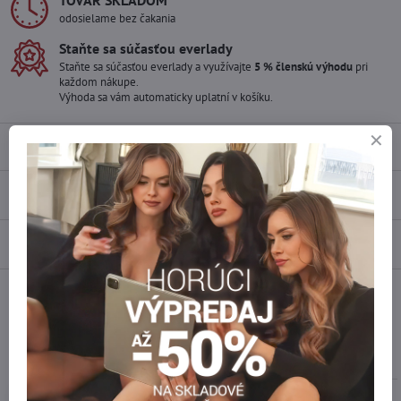
TOVAR SKLADOM
odosielame bez čakania
Staňte sa súčasťou everlady
Staňte sa súčasťou everlady a využívajte
5 % členskú výhodu
pri
každom nákupe.
Výhoda sa vám automaticky uplatní v košíku.
Popis
Recenzie
0
Diskusia
0
Facebook
Twitter
Bluesky
Pinterest
Reddit
LinkedIn
WhatsApp
E-
mail
Podobné produkty