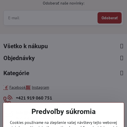
Odoberať naše novinky:
Odoberať
Všetko k nákupu
Objednávky
Kategórie
Facebook
Instagram
+421 919 060 751
Pondelok - Piatok : 09:00 - 15:00 hod.
Predvoľby súkromia
info​@everlady​.eu
Non stop ( 24/7/365 )
Cookies používame na zlepšenie vašej návštevy tejto webovej