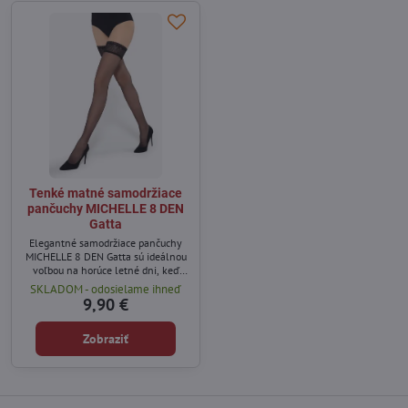
Tenké matné samodržiace
pančuchy MICHELLE 8 DEN
Gatta
Elegantné samodržiace pančuchy
MICHELLE 8 DEN Gatta sú ideálnou
voľbou na horúce letné dni, keď
chcete dosiahnuť prirodzený a
SKLADOM - odosielame ihneď
upravený vzhľad nôh.
9,90 €
Zobraziť