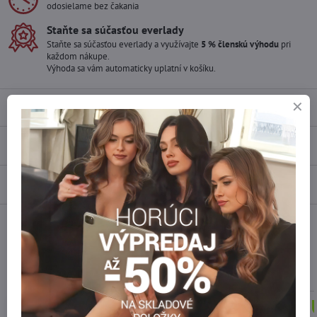
odosielame bez čakania
Staňte sa súčasťou everlady
Staňte sa súčasťou everlady a využívajte
5 % členskú výhodu
pri
každom nákupe.
Výhoda sa vám automaticky uplatní v košíku.
Popis
Recenzie
0
Diskusia
0
Facebook
Twitter
Bluesky
Pinterest
Reddit
LinkedIn
WhatsApp
E-
mail
Podobné produkty