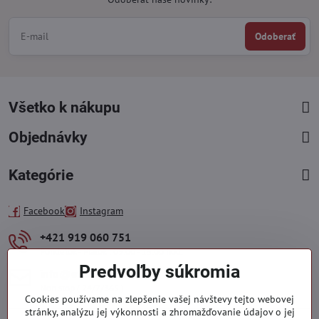
Odoberať
Všetko k nákupu
Objednávky
Kategórie
Facebook
Instagram
+421 919 060 751
Pondelok - Piatok : 09:00 - 15:00 hod.
Predvoľby súkromia
info​@everlady​.eu
Non stop ( 24/7/365 )
Cookies používame na zlepšenie vašej návštevy tejto webovej
stránky, analýzu jej výkonnosti a zhromažďovanie údajov o jej