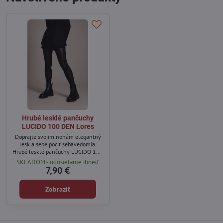
Hrubé lesklé pančuchy
LUCIDO 100 DEN Lores
Doprajte svojim nohám elegantný
lesk a sebe pocit sebavedomia.
Hrubé lesklé pančuchy LUCIDO 100
DEN od značky Lores sú stvorené
SKLADOM - odosielame ihneď
pre ženy, ktoré chcú vyzerať štýlovo
7,90 €
aj počas chladnejších dní. Jemne
lesklý povrch nádherne odráža
Zobraziť
svetlo, opticky zoštíhľuje nohy a
dodáva im hladký, elegantný
vzhľad.