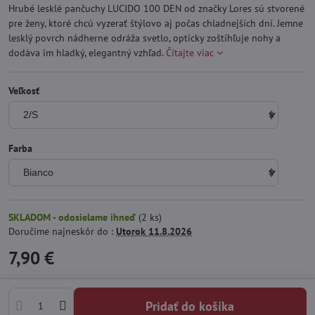
Hrubé lesklé pančuchy LUCIDO 100 DEN od značky Lores sú stvorené
pre ženy, ktoré chcú vyzerať štýlovo aj počas chladnejších dní. Jemne
lesklý povrch nádherne odráža svetlo, opticky zoštíhľuje nohy a
dodáva im hladký, elegantný vzhľad.
Čítajte viac
Veľkosť
Farba
SKLADOM - odosielame ihneď
(
2
ks)
Doručíme najneskôr do :
Utorok
11.8.2026
7,90 €
Pridať do košíka