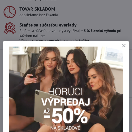
TOVAR SKLADOM
odosielame bez čakania
Staňte sa súčasťou everlady
Staňte sa súčasťou everlady a využívajte
5 % členskú výhodu
pri
každom nákupe.
Výhoda sa vám automaticky uplatní v košíku.
Popis
Recenzie
0
Diskusia
0
Facebook
Twitter
Bluesky
Pinterest
Reddit
LinkedIn
WhatsApp
E-
mail
Podobné produkty