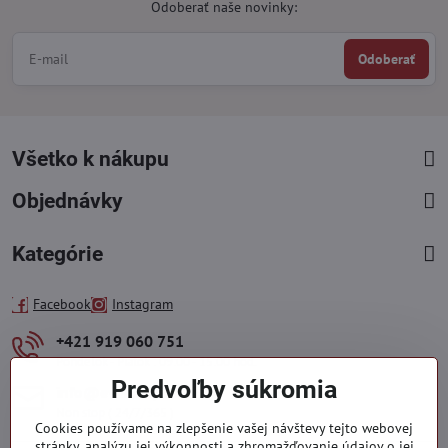
Odoberať naše novinky:
Odoberať
Všetko k nákupu
Objednávky
Kategórie
Facebook
Instagram
+421 919 060 751
Pondelok - Piatok : 09:00 - 15:00 hod.
Predvoľby súkromia
info​@everlady​.eu
Non stop ( 24/7/365 )
Cookies používame na zlepšenie vašej návštevy tejto webovej
stránky, analýzu jej výkonnosti a zhromažďovanie údajov o jej