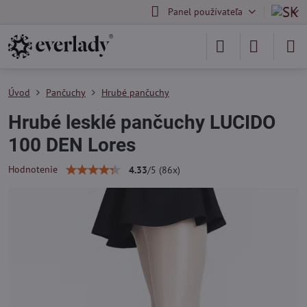
Panel používateľa
Úvod
Pančuchy
Hrubé pančuchy
Hrubé lesklé pančuchy LUCIDO
100 DEN Lores
Hodnotenie
4.33
/
5
(
86
x)