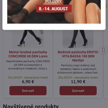
Matné farebné pančuchy
Bedrové pančuchy EROTIC
CONCORDE 60 DEN Lores
VITA BASSA 100 DEN
Marilyn
Nepriehľadné pančuchy CONCORDE
60 DEN sú klasickým a
Pančuchy majú znížený sed,
univerzálnym modelom, ktorý sa
ozdobený čipkou a praktickým
hodí k rôznym outfitom – od
silikónovým pásikom, vďaka čomu
jednoduchých každodenných
pančuchy pevne držia na tele.
SKLADOM - odosielame ihneď
SKLADOM - odosielame ihneď
kombinácií až po elegantné
6,90 €
11,90 €
príležitosti.
Zobraziť
Zobraziť
Navštívené produkty