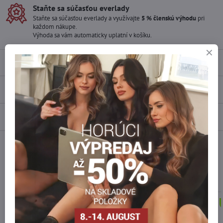
Staňte sa súčasťou everlady
Staňte sa súčasťou everlady a využívajte
5 % členskú výhodu
pri
každom nákupe.
Výhoda sa vám automaticky uplatní v košíku.
Popis
Recenzie
0
Diskusia
0
Facebook
Twitter
Bluesky
Pinterest
Reddit
LinkedIn
WhatsApp
E-
mail
Podobné produkty
VÝPREDAJ
VÝPREDAJ