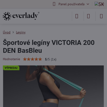
Panel používateľa
Úvod
Legíny
Športové legíny VICTORIA 200
DEN BasBleu
Hodnotenie
5
/
5
(
1
x)
VÝPREDAJ