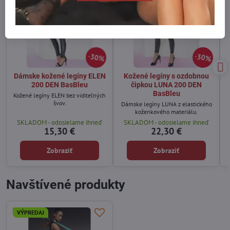
30%
30%
Dámske kožené legíny ELEN
Kožené legíny s ozdobnou
200 DEN BasBleu
čipkou LUNA 200 DEN
BasBleu
Kožené legíny ELEN bez viditeľných
švov.
Dámske legíny LUNA z elastického
koženkového materiálu.
SKLADOM - odosielame ihneď
SKLADOM - odosielame ihneď
15,30 €
22,30 €
Zobraziť
Zobraziť
Navštívené produkty
VÝPREDAJ