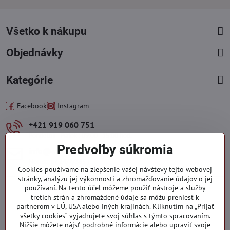
Všetko k nákupu
Objednávky
Kategórie
Facebook
Instagram
+421 919 060 751
Pondelok - Piatok : 09:00 - 15:00 hod.
Predvoľby súkromia
info​@everlady​.eu
Non stop ( 24/7/365 )
Cookies používame na zlepšenie vašej návštevy tejto webovej
stránky, analýzu jej výkonnosti a zhromažďovanie údajov o jej
používaní. Na tento účel môžeme použiť nástroje a služby
tretích strán a zhromaždené údaje sa môžu preniesť k
partnerom v EÚ, USA alebo iných krajinách. Kliknutím na „Prijať
všetky cookies“ vyjadrujete svoj súhlas s týmto spracovaním.
Nižšie môžete nájsť podrobné informácie alebo upraviť svoje