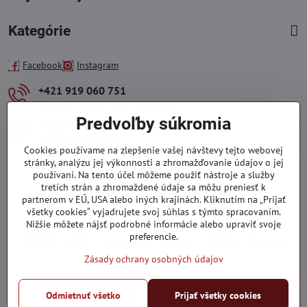
Kategórie
Facebook
Instagram
+421 919 060 751
Pondelok - Piatok : 09:00 - 15:00 hod.
Predvoľby súkromia
info​@everlady​.eu
Non stop ( 24/7/365 )
Cookies používame na zlepšenie vašej návštevy tejto webovej
stránky, analýzu jej výkonnosti a zhromažďovanie údajov o jej
používaní. Na tento účel môžeme použiť nástroje a služby
tretích strán a zhromaždené údaje sa môžu preniesť k
partnerom v EÚ, USA alebo iných krajinách. Kliknutím na „Prijať
všetky cookies“ vyjadrujete svoj súhlas s týmto spracovaním.
Nižšie môžete nájsť podrobné informácie alebo upraviť svoje
preferencie.
Zásady ochrany osobných údajov
©
2026
Copyright
Odmietnuť všetko
Prijať všetky cookies