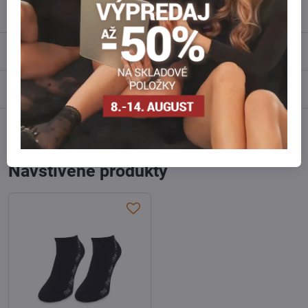
Popis
Recenzie
0
Diskusia
0
Facebook
Twitter
Bluesky
Pinterest
Reddit
LinkedIn
WhatsApp
E-
mail
Navštívené produkty