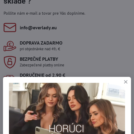
sklade ?
Pošlite nám e-mail a tovar pre Vás doplníme.
info​@everlady​.eu
DOPRAVA ZADARMO
pri objednávke nad 49,- €
BEZPEČNÉ PLATBY
Zabezpečené platby online
DORUČENIE od 2,90 €
Packeta výdajné miesta
TOVAR SKLADOM
odosielame bez čakania
Staňte sa súčasťou everlady
Staňte sa súčasťou everlady a využívajte
5 % členskú výhodu
pri
každom nákupe.
Výhoda sa vám automaticky uplatní v košíku.