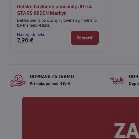
Detské bavlnené pančuchy JULIA
STARS 80DEN Marilyn
Detské jemné pančuchy vyrobené z prírodného
bavlneného vlákna.
Na objednávku
Zobraziť
7,90 €
DOPRAVA ZADARMO
DOR
Pri nákupe nad 49,- €
Dopr