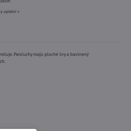
aždom
y uplatní v
miluje. Pančuchy majú ploché švy a bavlnený
ch.