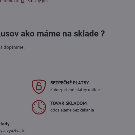
k produktu
Strážny pes
 kusov ako máme na sklade ?
ás doplníme.
BEZPEČNÉ PLATBY
Zabezpečené platby online
TOVAR SKLADOM
odosielame bez čakania
rlady
y a využívajte