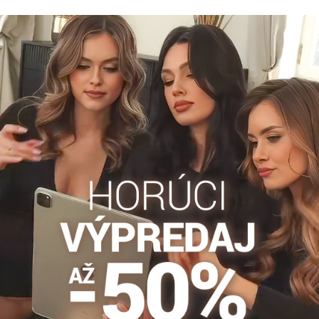
uchy CORINA 3D Knittex
Dievčenské vzorované pančuch
BRENDA Knittex
y CORINA 3D Knittex
Dievčenské pančuchy sú vyrobené z príro
materiálov.