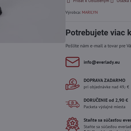
Pridať k Obľúbeným
Otázka 
Výrobca:
MARILYN
Potrebujete viac
Pošlite nám e-mail a tovar pre V
info​@everlady​.eu
DOPRAVA ZADARMO
pri objednávke nad 49,- €
DORUČENIE od 2,90 €
Packeta výdajné miesta
Staňte sa súčasťou eve
Staňte sa súčasťou everlad