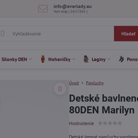
info​@everlady​.eu
Non stop ( 24/7/365 )
Hľadať
Silonky DEN
Nohavičky
Legíny
Pono
Úvod
Pančuchy
Detské bavlne
80DEN Marilyn
Hodnotenie
Detské jemné pančuchy vyrobené