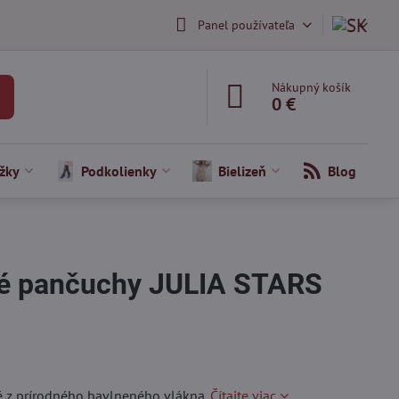
Panel používateľa
Nákupný košík
0 €
žky
Podkolienky
Bielizeň
Blog
né pančuchy JULIA STARS
 z prírodného bavlneného vlákna.
Čítajte viac