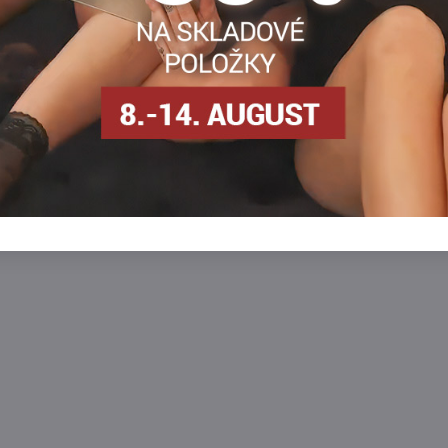
SKLADOM - odosielame
u
ihneď
Zobraziť
Zobra
8,90 €