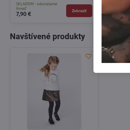
SKLADOM - odosielame
Na objednávk
ihneď
Zobraziť
7,90 €
7,90 €
Navštívené produkty