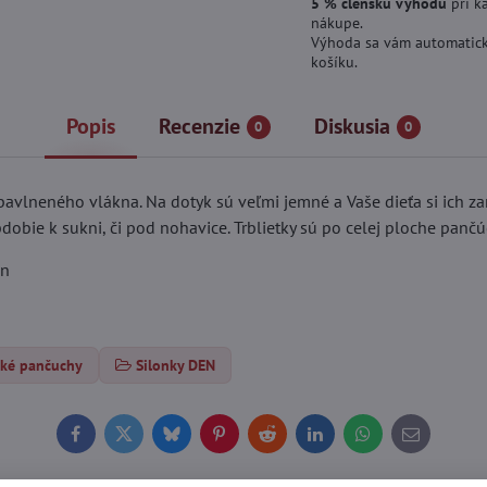
5 % členskú výhodu
pri k
nákupe.
Výhoda sa vám automatick
košíku.
Popis
Recenzie
Diskusia
0
0
vlneného vlákna. Na dotyk sú veľmi jemné a Vaše dieťa si ich za
obie k sukni, či pod nohavice. Trblietky sú po celej ploche pančú
an
ské pančuchy
Silonky DEN
Facebook
Twitter
Bluesky
Pinterest
Reddit
LinkedIn
WhatsApp
E-
mail