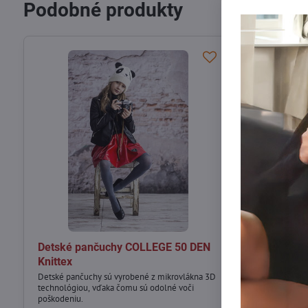
Podobné produkty
Detské pančuchy COLLEGE 50 DEN
Detské panč
Knittex
Detské pančuch
Detské pančuchy sú vyrobené z mikrovlákna 3D
technológiou, vďaka čomu sú odolné voči
poškodeniu.