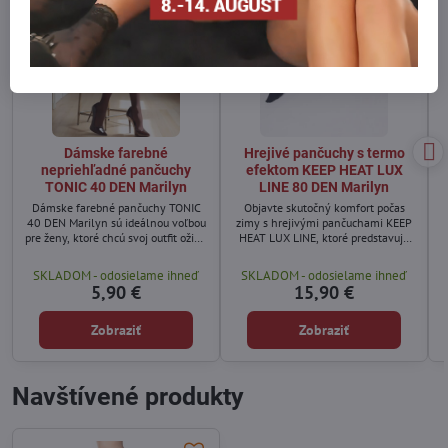
Dámske farebné
Hrejivé pančuchy s termo
nepriehľadné pančuchy
efektom KEEP HEAT LUX
TONIC 40 DEN Marilyn
LINE 80 DEN Marilyn
Dámske farebné pančuchy TONIC
Objavte skutočný komfort počas
40 DEN Marilyn sú ideálnou voľbou
zimy s hrejivými pančuchami KEEP
pre ženy, ktoré chcú svoj outfit oživiť
HEAT LUX LINE, ktoré predstavujú
farbou a štýlom.
revolučné riešenie proti chladu.
SKLADOM - odosielame ihneď
SKLADOM - odosielame ihneď
5,90 €
15,90 €
Zobraziť
Zobraziť
Navštívené produkty