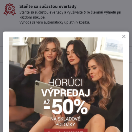
Staňte sa súčasťou everlady
Staňte sa súčasťou everlady a využívajte
5 % členskú výhodu
pri
každom nákupe.
Výhoda sa vám automaticky uplatní v košíku.
Popis
Recenzie
0
Diskusia
0
Facebook
Twitter
Bluesky
Pinterest
Reddit
LinkedIn
WhatsApp
E-
mail
Podobné produkty