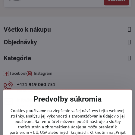
Všetko k nákupu
Objednávky
Kategórie
Facebook
Instagram
+421 919 060 751
Pondelok - Piatok : 09:00 - 15:00 hod.
Predvoľby súkromia
info​@everlady​.eu
Non stop ( 24/7/365 )
Cookies používame na zlepšenie vašej návštevy tejto webovej
stránky, analýzu jej výkonnosti a zhromažďovanie údajov o jej
používaní. Na tento účel môžeme použiť nástroje a služby
tretích strán a zhromaždené údaje sa môžu preniesť k
partnerom v EÚ, USA alebo iných krajinách. Kliknutím na „Prijať